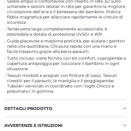
Sedile ampio e confortevole con inserto in rete 3D sullo
schienale e sezioni laterali in rete per garantire la migliore
circolazione dell’aria e il benessere del bambino. Pratica
fibbia magnetica per allacciare rapidamente le cinture di
sicurezza.
Tenda extra large completamente accessoriata: è
estensibile e dotata di protezione UV50+ e WR.
Guida piacevole e massima praticità, per aiutare i genitori
nella vita quotidiana. Chiusura rapida con una mano e
facile trasporto grazie alla barra paraurti.
Tutto incluso: viene fornito con kit comfort, coprigambe e
copertura antipioggia per coccolare il bambino in ogni
situazione.
Tessuti morbidi e pregiati con finiture di lusso. Tessuti
rivestiti per il paraurti, la maniglia e il poggiagambe.
Tubolari verniciati in coordinato con i loghi Chicco e
pneumatici in gomma.
DETTAGLI PRODOTTO
AVVERTENZE E ISTRUZIONI