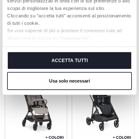
servizi personalizzati in linea con le tue preferenze o allo
scopo di migliorare la tua esperienza sul sito.
Cliccando su “accetta tutti” acconsenti al posizionamento
SCOPRI DI PIÙ
di tutti i cookie.
Se vuoi saperne di più o prestare il consenso solo ad
alcuni cookie, clicca su "impostazioni".
Chiudendo questo banner acconsenti all’uso dei soli
PRODOTTI CHE POTREBBERO
cookie tecnici, indispensabili per fruire del servizio
INTERESSARTI
richiesto.
ACCETTA TUTTI
Cookie policy
Usa solo necessari
+ COLORI
+ COLORI