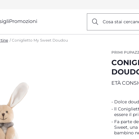
igli
Promozioni
Cosa stai cercan
rtine
Coniglietto My Sweet Doudou
PRIMI PUPAZZ
CONIG
DOUD
ETÀ CONSI
Dolce doud
ll Coniglie
essere il p
Fa parte de
Sweet, una 
bambino nei