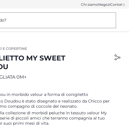
Chi siamo
Negozi
Contatti
do?
I E COPERTINE
LIETTO MY SWEET
OU
GLIATA 0M+
ou in morbido velour a forma di coniglietto
tto Doudou è stato disegnato e realizzato da Chicco per
rimo compagno di coccole del neonato.
lla collezione di morbidi peluche in tessuto velour My
serie di piccoli amici che terranno compagnia al tuo
 suoi primi mesi di vita.