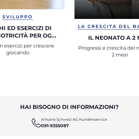
SVILUPPO
LA CRESCITA DEL 
HI ED ESERCIZI DI
OTRICITÀ PER OGNI
IL NEONATO A 2 
E DELL’INFANZIA
ri esercizi per crescere
Progressi e crescita del
giocando
2 mesi
HAI BISOGNO DI INFORMAZIONI?
Artsana Schweiz AG Kundenservice
091-9355087