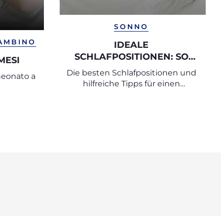
SONNO
BAMBINO
IDEALE
SCHLAFPOSITIONEN: SO
MESI
SCHLAFEN SIE IN DER
Die besten Schlafpositionen und
 neonato a
SCHWANGERSCHAFT
hilfreiche Tipps für einen
SICHER UND BEQUEM
erholsamen Schlaf in der
Schwangerschaft