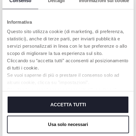
Consenso
Dettagli
Informazioni sui cookie
Informativa
Questo sito utilizza cookie (di marketing, di preferenza,
statistici), anche di terze parti, per inviarti pubblicità e
servizi personalizzati in linea con le tue preferenze o allo
+ VARIANTI
+ VARIANTI
scopo di migliorare la tua esperienza sul sito.
Reggiseno Gravidanza in
Reggiseno Gravidanza
Cliccando su “accetta tutti” acconsenti al posizionamento
microfibra Chicco
Imbottito in cotone
di tutti i cookie.
Se vuoi saperne di più o prestare il consenso solo ad
alcuni cookie, clicca su "impostazioni".
Chiudendo questo banner acconsenti all’uso dei soli
cookie tecnici, indispensabili per fruire del servizio
I NOSTRI CONSIGLI
richiesto.
ACCETTA TUTTI
Cookie policy
Usa solo necessari