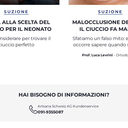
SUZIONE
SUZIONE
 ALLA SCELTA DEL
MALOCCLUSIONE DE
IO PER IL NEONATO
IL CIUCCIO FA MA
DENTI?
siderare per trovare il
Sfatiamo un falso mito: 
ciuccio perfetto
occorre sapere quando si
un succhietto
Prof. Luca Levrini
- Ortodo
HAI BISOGNO DI INFORMAZIONI?
Artsana Schweiz AG Kundenservice
091-9355087