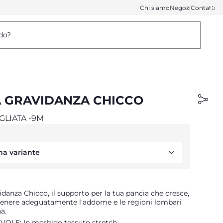
Chi siamo
Negozi
Contatti
do?
A GRAVIDANZA CHICCO
GLIATA -9M
na variante
idanza Chicco, il supporto per la tua pancia che cresce,
stenere adeguatamente l'addome e le regioni lombari
a.
LE: In morbido tessuto stretch.