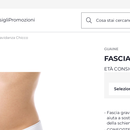
igli
Promozioni
Cosa stai cercan
ravidanza Chicco
GUAINE
FASCI
ETÀ CONSI
Selezio
Fascia grav
aiuta a so
della schien
CONFORTEVO