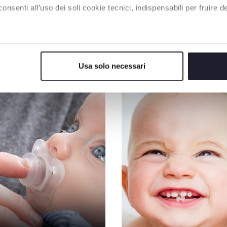
enti all’uso dei soli cookie tecnici, indispensabili per fruire del
I NOSTRI CONSIGLI
Usa solo necessari