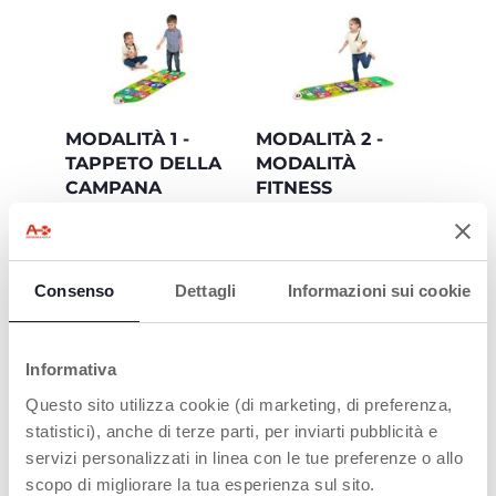
MODALITÀ 1 -
MODALITÀ 2 -
TAPPETO DELLA
MODALITÀ
CAMPANA
FITNESS
Lancia la moneta e
Lancia il dado e scopri
raggiungi la casella
l'esercizio da eseguire!
indicata: ad ogni salto
Il dado ha 9 diversi
ascolta i suoni e
esercizi di equilibrio,
Consenso
Dettagli
Informazioni sui cookie
riconosci i simpatici
che aiutano il
animaletti
bambino a sviluppare
le sue capacità
motorie e la
Informativa
precisione senza mai
annoiarsi
Questo sito utilizza cookie (di marketing, di preferenza,
statistici), anche di terze parti, per inviarti pubblicità e
servizi personalizzati in linea con le tue preferenze o allo
scopo di migliorare la tua esperienza sul sito.