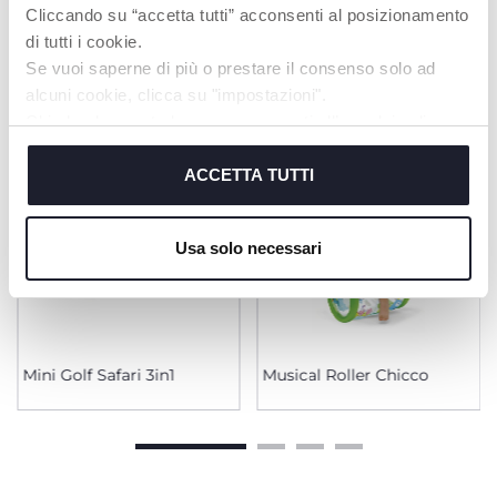
Cliccando su “accetta tutti” acconsenti al posizionamento
PRODOTTI CHE POTREBBERO
di tutti i cookie.
INTERESSARTI
Se vuoi saperne di più o prestare il consenso solo ad
alcuni cookie, clicca su "impostazioni".
Chiudendo questo banner acconsenti all’uso dei soli
cookie tecnici, indispensabili per fruire del servizio
richiesto.
ACCETTA TUTTI
Cookie policy
Usa solo necessari
Mini Golf Safari 3in1
Musical Roller Chicco