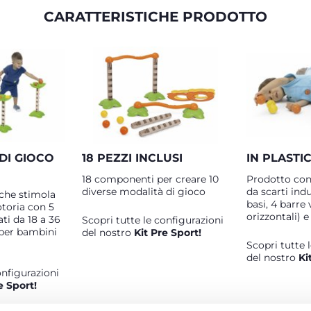
CARATTERISTICHE PRODOTTO
DI GIOCO
18 PEZZI INCLUSI
IN PLASTI
18 componenti per creare 10
Prodotto con 
diverse modalità di gioco
da scarti indus
che stimola
basi, 4 barre 
otoria con 5
orizzontali) e
ati da 18 a 36
Scopri tutte le configurazioni
 per bambini
del nostro
Kit Pre Sport!
Scopri tutte 
del nostro
Ki
onfigurazioni
e Sport!