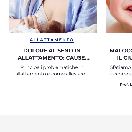
ALLATTAMENTO
DOLORE AL SENO IN
MALOCC
ALLATTAMENTO: CAUSE,
IL C
SINTOMI E SOLUZIONI PER
Principali problematiche in
Sfatiamo 
UNA GESTIONE SERENA
allattamento e come alleviare il
occorre s
dolore
Prof. 