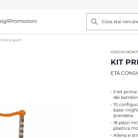
igli
Promozioni
Cosa stai cercan
Kit pre sport
GIOCHI MONT
KIT P
ETÀ CONSI
Il kit prim
dei bambini
10 configur
base: ringhi
prendere.
18 pezzi inc
plastica mo
Allena e st