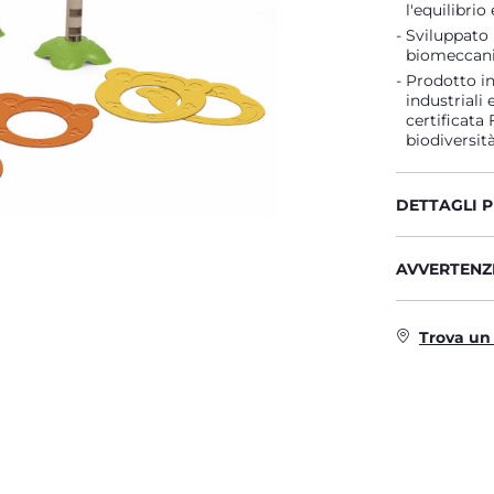
l'equilibrio 
Sviluppato 
biomeccanic
Prodotto in 
industriali 
certificata 
biodiversità
DETTAGLI 
AVVERTENZE
Trova un