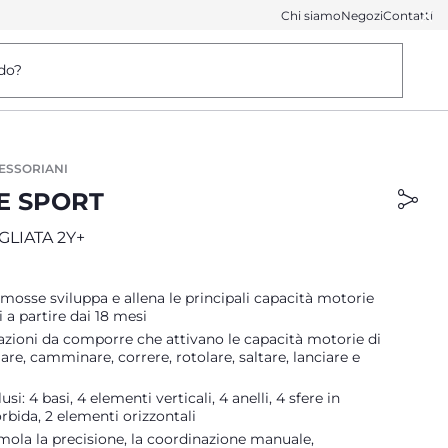
Chi siamo
Negozi
Contatti
do?
ESSORIANI
RE SPORT
GLIATA 2Y+
e mosse sviluppa e allena le principali capacità motorie
 a partire dai 18 mesi
azioni da comporre che attivano le capacità motorie di
are, camminare, correre, rotolare, saltare, lanciare e
lusi: 4 basi, 4 elementi verticali, 4 anelli, 4 sfere in
rbida, 2 elementi orizzontali
imola la precisione, la coordinazione manuale,