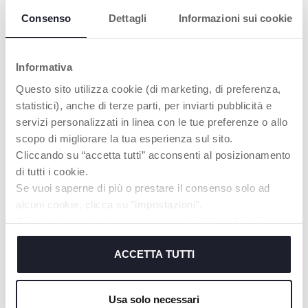
COMINCIA TUTTO
PHYSIOFORMA® È
Consenso
Dettagli
Informazioni sui cookie
DA QUI
SOLO DI CHICCO
I succhietti Chicco
PhysioForma® è
PhysioForma
l’esclusiva forma
Informativa
promuovono tutte le
anatomico-funzionale
funzioni orali
di tutti i succhietti
Questo sito utilizza cookie (di marketing, di preferenza,
essenziali per una
Chicco, progettata per
statistici), anche di terze parti, per inviarti pubblicità e
crescita sana:
supportare in modo
SUZIONE,
ottimale tutte le
servizi personalizzati in linea con le tue preferenze o allo
RESPIRAZIONE,
funzioni orali vitali
scopo di migliorare la tua esperienza sul sito.
DEGLUTIZIONE,
durante la suzione non
Cliccando su “accetta tutti” acconsenti al posizionamento
MASTICAZIONE,
nutritiva, mantenendo
LINGUAGGIO
la lingua nella
di tutti i cookie.
posizione corretta, in
Se vuoi saperne di più o prestare il consenso solo ad
alto verso il palato
alcuni cookie, clicca su "impostazioni".
Chiudendo questo banner acconsenti all’uso dei soli
cookie tecnici, indispensabili per fruire del servizio
SCOPRI DI PIÙ
richiesto.
ACCETTA TUTTI
Cookie policy
Usa solo necessari