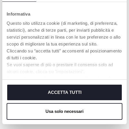
movimenti naturali
di approvazione
della lingua, favorisce
nel test
il corretto sviluppo
consumatori*
Informativa
della bocca e del
palato e facilita la
Questo sito utilizza cookie (di marketing, di preferenza,
Mini Soft è
respirazione naturale
ideale per i
statistici), anche di terze parti, per inviarti pubblicità e
neonati – 92% di
servizi personalizzati in linea con le tue preferenze o allo
approvazione
scopo di migliorare la tua esperienza sul sito.
nel test
consumatori*
Cliccando su “accetta tutti” acconsenti al posizionamento
di tutti i cookie.
Mini Soft rende
Se vuoi saperne di più o prestare il consenso solo ad
la suzione più
piacevole – 92%
alcuni cookie, clicca su "impostazioni".
di approvazione
Chiudendo questo banner acconsenti all’uso dei soli
nel test
cookie tecnici, indispensabili per fruire del servizio
consumatori*
richiesto.
ACCETTA TUTTI
Mini Soft calma
e rilassa il mio
Cookie policy
bambino – 89%
Usa solo necessari
di approvazione
nel test
consumatori*