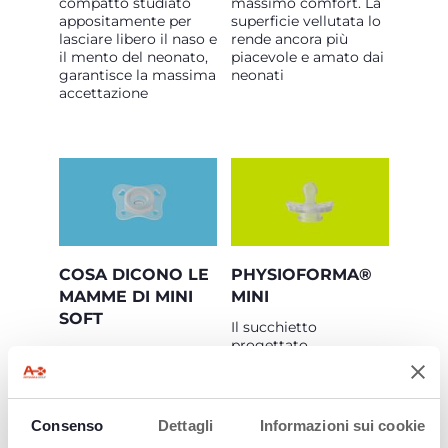
compatto studiato
massimo comfort. La
appositamente per
superficie vellutata lo
lasciare libero il naso e
rende ancora più
il mento del neonato,
piacevole e amato dai
garantisce la massima
neonati
accettazione
COSA DICONO LE
PHYSIOFORMA®
MAMME DI MINI
MINI
SOFT
Il succhietto
progettato
specificamente per i
Mini Soft si
neonati. Il design
adatta
esclusivo
perfettamente al
PhysioForma® di
viso del mio
Consenso
Dettagli
Informazioni sui cookie
Chicco supporta i
bambino – 95%