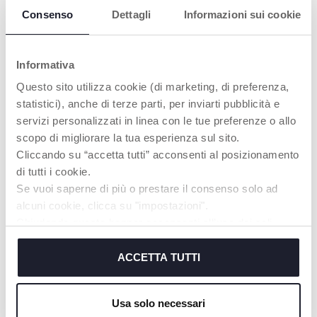
Consenso
Dettagli
Informazioni sui cookie
PRODOTTI CHE POTREBBERO
INTERESSARTI
Informativa
Questo sito utilizza cookie (di marketing, di preferenza,
statistici), anche di terze parti, per inviarti pubblicità e
servizi personalizzati in linea con le tue preferenze o allo
scopo di migliorare la tua esperienza sul sito.
Cliccando su “accetta tutti” acconsenti al posizionamento
di tutti i cookie.
Se vuoi saperne di più o prestare il consenso solo ad
alcuni cookie, clicca su "impostazioni".
Chiudendo questo banner acconsenti all’uso dei soli
+ VARIANTI
+ VARIANTI
cookie tecnici, indispensabili per fruire del servizio
Reggiseno Allattamento in
Reggiseno Allattamento in
richiesto.
ACCETTA TUTTI
cotone bianco Chicco
cotone bianco Chicco
Cookie policy
Usa solo necessari