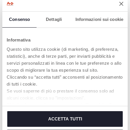
PRODOTTI CHE POTREBBERO
INTERESSARTI
Consenso
Dettagli
Informazioni sui cookie
Informativa
Questo sito utilizza cookie (di marketing, di preferenza,
statistici), anche di terze parti, per inviarti pubblicità e
servizi personalizzati in linea con le tue preferenze o allo
scopo di migliorare la tua esperienza sul sito.
Cliccando su “accetta tutti” acconsenti al posizionamento
di tutti i cookie.
+ VARIANTI
+ VARIANTI
Se vuoi saperne di più o prestare il consenso solo ad
Reggiseno Allattamento in
Reggiseno Allattamento in
alcuni cookie, clicca su "impostazioni".
cotone bianco Chicco
cotone bianco Chicco
Chiudendo questo banner acconsenti all’uso dei soli
cookie tecnici, indispensabili per fruire del servizio
richiesto.
ACCETTA TUTTI