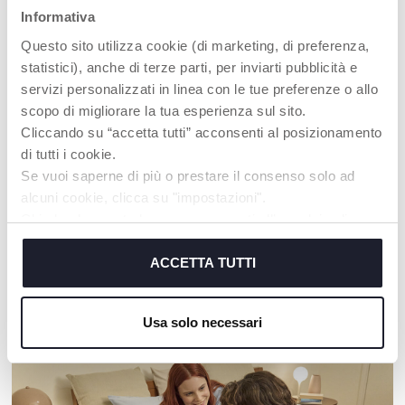
Informativa
Questo sito utilizza cookie (di marketing, di preferenza,
statistici), anche di terze parti, per inviarti pubblicità e
servizi personalizzati in linea con le tue preferenze o allo
scopo di migliorare la tua esperienza sul sito.
Cliccando su “accetta tutti” acconsenti al posizionamento
di tutti i cookie.
+ VARIANTI
Se vuoi saperne di più o prestare il consenso solo ad
Paracapezzoli
Mussole
alcuni cookie, clicca su "impostazioni".
Chiudendo questo banner acconsenti all’uso dei soli
cookie tecnici, indispensabili per fruire del servizio
richiesto.
ACCETTA TUTTI
Cookie policy
I NOSTRI CONSIGLI
Usa solo necessari