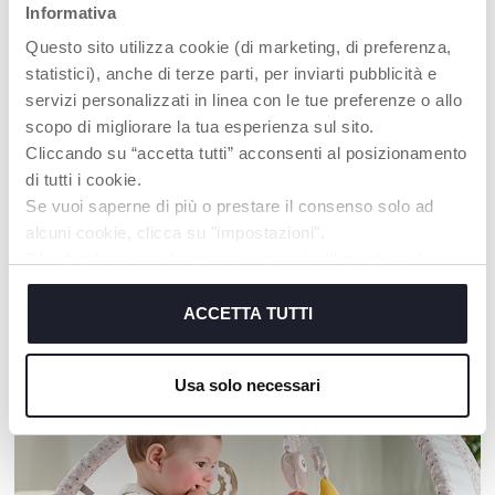
Informativa
Questo sito utilizza cookie (di marketing, di preferenza,
statistici), anche di terze parti, per inviarti pubblicità e
servizi personalizzati in linea con le tue preferenze o allo
+ COLORI
scopo di migliorare la tua esperienza sul sito.
Cliccando su “accetta tutti” acconsenti al posizionamento
Coprimaterasso igienico in
Set Lenzuola Next2Me -2pz
spugna
di tutti i cookie.
Se vuoi saperne di più o prestare il consenso solo ad
alcuni cookie, clicca su "impostazioni".
Chiudendo questo banner acconsenti all’uso dei soli
cookie tecnici, indispensabili per fruire del servizio
I NOSTRI CONSIGLI
richiesto.
ACCETTA TUTTI
Cookie policy
Usa solo necessari