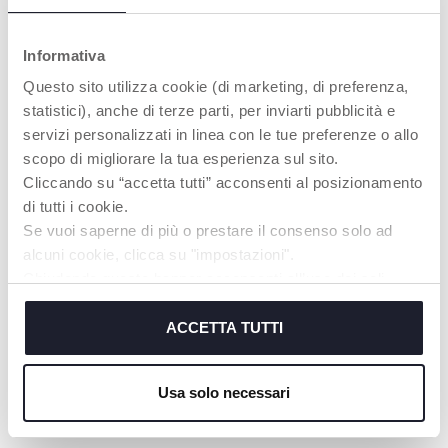
INTERESSARTI
Informativa
Questo sito utilizza cookie (di marketing, di preferenza,
statistici), anche di terze parti, per inviarti pubblicità e
servizi personalizzati in linea con le tue preferenze o allo
scopo di migliorare la tua esperienza sul sito.
Cliccando su “accetta tutti” acconsenti al posizionamento
di tutti i cookie.
Se vuoi saperne di più o prestare il consenso solo ad
alcuni cookie, clicca su "impostazioni".
+ COLORI
+ COLORI
Chiudendo questo banner acconsenti all’uso dei soli
Baby Hug 4in1 Armonia
Chicco Next2Me Armonia
cookie tecnici, indispensabili per fruire del servizio
richiesto.
ACCETTA TUTTI
Cookie policy
Usa solo necessari
I NOSTRI CONSIGLI