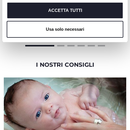
cookie tecnici, indispensabili per fruire del servizio
richiesto.
ACCETTA TUTTI
+ COLORI
Cookie policy
Mommy Pod 3in1
Matelas Chicco Next2Me
Usa solo necessari
I NOSTRI CONSIGLI