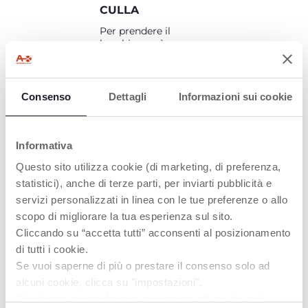
CULLA
Per prendere il
bambino sarà
necessario solo aprire
la cerniera centrale.
Consenso
Dettagli
Informazioni sui cookie
Informativa
PRODOTTI CHE POTREBBERO
Questo sito utilizza cookie (di marketing, di preferenza,
INTERESSARTI
statistici), anche di terze parti, per inviarti pubblicità e
servizi personalizzati in linea con le tue preferenze o allo
scopo di migliorare la tua esperienza sul sito.
Cliccando su “accetta tutti” acconsenti al posizionamento
di tutti i cookie.
Se vuoi saperne di più o prestare il consenso solo ad
alcuni cookie, clicca su "impostazioni".
Chiudendo questo banner acconsenti all’uso dei soli