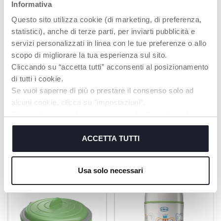
Informativa
IDRATAZIONE
BOTTIGLIA
Questo sito utilizza cookie (di marketing, di preferenza,
QUOTIDIANA
TERMICA
statistici), anche di terze parti, per inviarti pubblicità e
Le bottiglie allegre e
E' possibile mantenere
servizi personalizzati in linea con le tue preferenze o allo
colorate aiutano a
il contenuto caldo fino
scopo di migliorare la tua esperienza sul sito.
educare i bambini a
a 6 ore, a seconda del
Cliccando su “accetta tutti” acconsenti al posizionamento
bere di più
tipo di alimento
di tutti i cookie.
Se vuoi saperne di più o prestare il consenso solo ad
alcuni cookie, clicca su "impostazioni".
Chiudendo questo banner acconsenti all’uso dei soli
cookie tecnici, indispensabili per fruire del servizio
PRODOTTI CHE POTREBBERO
richiesto.
ACCETTA TUTTI
INTERESSARTI
Cookie policy
Usa solo necessari