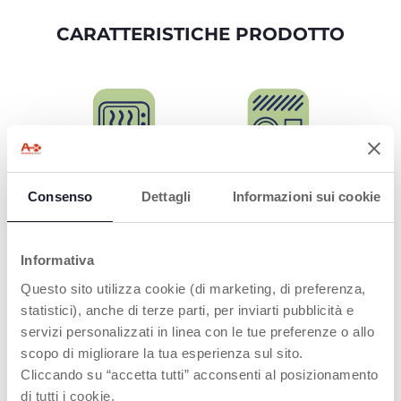
CARATTERISTICHE PRODOTTO
UTILIZZABILE NEL
LAVABILE IN
Consenso
Dettagli
Informazioni sui cookie
MICROONDE
LAVASTOVIGLIE
Per la massima
Più pratico per i
comodità
genitori
Informativa
Questo sito utilizza cookie (di marketing, di preferenza,
statistici), anche di terze parti, per inviarti pubblicità e
servizi personalizzati in linea con le tue preferenze o allo
PRODOTTI CHE POTREBBERO
scopo di migliorare la tua esperienza sul sito.
Cliccando su “accetta tutti” acconsenti al posizionamento
INTERESSARTI
di tutti i cookie.