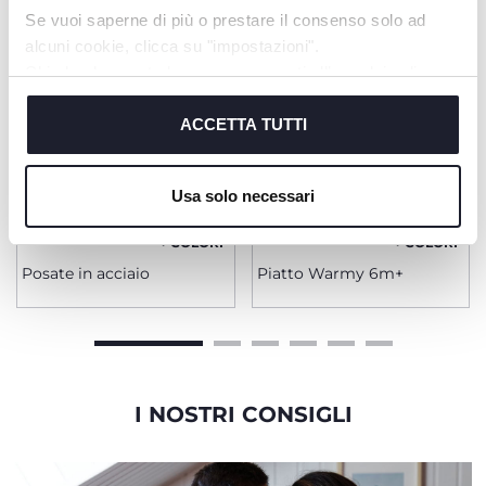
Se vuoi saperne di più o prestare il consenso solo ad
alcuni cookie, clicca su "impostazioni".
Chiudendo questo banner acconsenti all’uso dei soli
cookie tecnici, indispensabili per fruire del servizio
richiesto.
ACCETTA TUTTI
Cookie policy
Usa solo necessari
+ COLORI
+ COLORI
Posate in acciaio
Piatto Warmy 6m+
I NOSTRI CONSIGLI