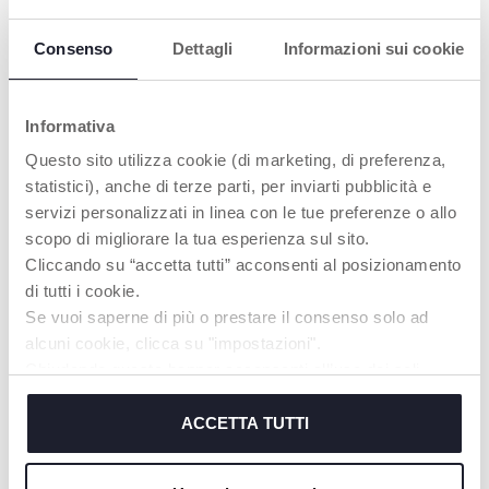
Consenso
Dettagli
Informazioni sui cookie
Informativa
VELOCE COTTURA
OMOGENEIZZAZI
Questo sito utilizza cookie (di marketing, di preferenza,
A VAPORE
ONE TURBO
statistici), anche di terze parti, per inviarti pubblicità e
La forma del cestello
Lame in acciaio
servizi personalizzati in linea con le tue preferenze o allo
favorisce
inossidabile e barriere
scopo di migliorare la tua esperienza sul sito.
un’omogenea ed
frangi-vortice
efficace distribuzione
consentono di
Cliccando su “accetta tutti” acconsenti al posizionamento
del vapore per una
ottenere una
di tutti i cookie.
cottura rapida e
consistenza ottimale
.
Se vuoi saperne di più o prestare il consenso solo ad
ottimale
, preservando
principi nutritivi e
alcuni cookie, clicca su "impostazioni".
sapore degli alimenti.
Chiudendo questo banner acconsenti all’uso dei soli
cookie tecnici, indispensabili per fruire del servizio
richiesto.
ACCETTA TUTTI
SCOPRI DI PIÙ
Cookie policy