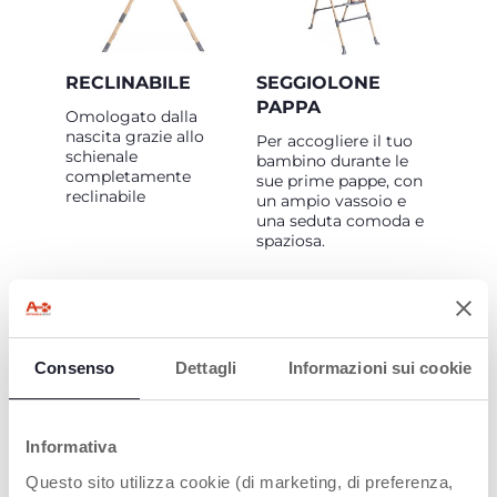
RECLINABILE
SEGGIOLONE
PAPPA
Omologato dalla
nascita grazie allo
Per accogliere il tuo
schienale
bambino durante le
completamente
sue prime pappe, con
reclinabile
un ampio vassoio e
una seduta comoda e
spaziosa.
Consenso
Dettagli
Informazioni sui cookie
CHIUSURA
COMPATTA
Informativa
Può essere facilmente
Questo sito utilizza cookie (di marketing, di preferenza,
richiuso per occupare