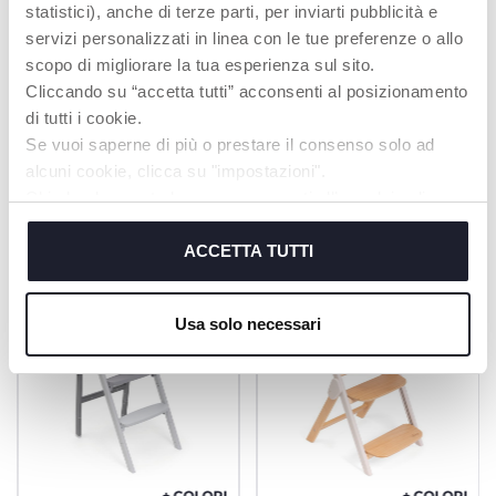
statistici), anche di terze parti, per inviarti pubblicità e
poco spazio in casa e
resta in piedi da solo!
servizi personalizzati in linea con le tue preferenze o allo
scopo di migliorare la tua esperienza sul sito.
Cliccando su “accetta tutti” acconsenti al posizionamento
di tutti i cookie.
Se vuoi saperne di più o prestare il consenso solo ad
alcuni cookie, clicca su "impostazioni".
PRODOTTI CHE POTREBBERO
Chiudendo questo banner acconsenti all’uso dei soli
INTERESSARTI
cookie tecnici, indispensabili per fruire del servizio
richiesto.
ACCETTA TUTTI
Cookie policy
Usa solo necessari
+ COLORI
+ COLORI