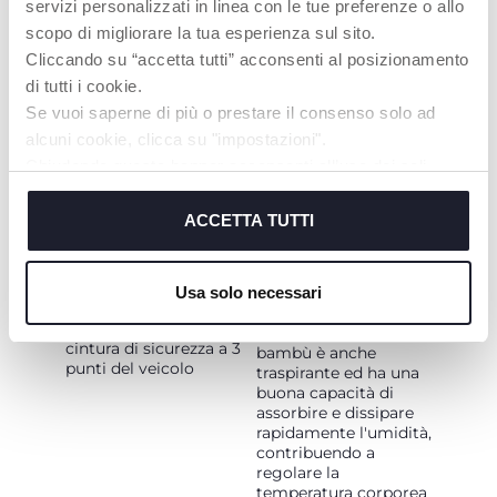
servizi personalizzati in linea con le tue preferenze o allo
FLEX-
FIBRA DI BAMBÙ:
scopo di migliorare la tua esperienza sul sito.
INSTALLATION
MORBIDA E
Cliccando su “accetta tutti” acconsenti al posizionamento
TRASPIRANTE
È possibile installare il
di tutti i cookie.
seggiolino auto in due
Poggiatesta e
Se vuoi saperne di più o prestare il consenso solo ad
modi, sempre in
riduttore rivestiti in
alcuni cookie, clicca su "impostazioni".
posizione contro il
fibra di bambù
:
senso di marcia:
Chiudendo questo banner acconsenti all’uso dei soli
grazie alla sua
morbidezza, la fibra
cookie tecnici, indispensabili per fruire del servizio
naturale di bambù è
- Utilizzando la “
Full
richiesto.
ACCETTA TUTTI
particolarmente
360 i-Size base
” con
adatta per il contatto
connettori Iso fix e
diretto con la delicata
Support Leg
Cookie policy
pelle del bambino
(accessorio separato)
Usa solo necessari
- Utilizzando
esclusivamente la
Il tessuto in fibra di
cintura di sicurezza a 3
bambù è anche
punti del veicolo
traspirante ed ha una
buona capacità di
assorbire e dissipare
rapidamente l'umidità,
contribuendo a
regolare la
temperatura corporea