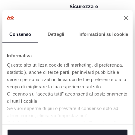
Sicurezza e
comfort saranno la
migliore
compagnia bordo!
Consenso
Dettagli
Informazioni sui cookie
Informativa
Questo sito utilizza cookie (di marketing, di preferenza,
statistici), anche di terze parti, per inviarti pubblicità e
SISTEMA ISOFIX
STEP 1: 75-105 CM
servizi personalizzati in linea con le tue preferenze o allo
(VERSO IL SENSO
scopo di migliorare la tua esperienza sul sito.
Da 76 fino a 105 cm,
DI MARCIA)
Mokita i-Size deve
Cliccando su “accetta tutti” acconsenti al posizionamento
essere installato
Il seggiolino auto, a
di tutti i cookie.
utilizzando i
partire dai 15 mesi,
Se vuoi saperne di più o prestare il consenso solo ad
connettori Isofix e Top
deve essere installato
Tether. A partire dai
alcuni cookie, clicca su "impostazioni".
verso il senso di
100 cm può essere
marcia, utilizzando il
Chiudendo questo banner acconsenti all’uso dei soli
installato con o senza
sistema Isofix con Top
cookie tecnici, indispensabili per fruire del servizio
connettori Isofix in
Tether, mentre il