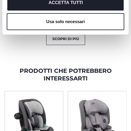
abbinamento alla
richiesto.
ACCETTA TUTTI
bambino è trattenuto
cintura a 3 punti
da un sistema di
dell'auto
cinture a 5-punti
Cookie policy
Usa solo necessari
SCOPRI DI PIÙ
PRODOTTI CHE POTREBBERO
INTERESSARTI