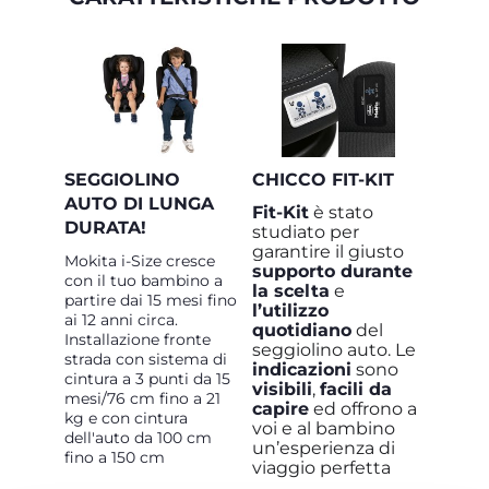
SEGGIOLINO
CHICCO FIT-KIT
AUTO DI LUNGA
Fit-Kit
è stato
DURATA!
studiato per
garantire il giusto
Mokita i-Size cresce
supporto durante
con il tuo bambino a
la scelta
e
partire dai 15 mesi fino
l’utilizzo
ai 12 anni circa.
quotidiano
del
Installazione fronte
seggiolino auto. Le
strada con sistema di
indicazioni
sono
cintura a 3 punti da 15
visibili
,
facili da
mesi/76 cm fino a 21
capire
ed offrono a
kg e con cintura
voi e al bambino
dell'auto da 100 cm
un’esperienza di
fino a 150 cm
viaggio perfetta