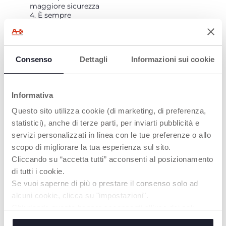
maggiore sicurezza
4. È sempre
compatibile con le
auto i-Size
Consenso
Dettagli
Informazioni sui cookie
Informativa
Questo sito utilizza cookie (di marketing, di preferenza,
statistici), anche di terze parti, per inviarti pubblicità e
SISTEMA EASY-
SISTEMA
servizi personalizzati in linea con le tue preferenze o allo
EXTEND DI
BREVETTATO
PROTEZIONE
ONE-STEP
scopo di migliorare la tua esperienza sul sito.
DELLA TESTA
Cliccando su “accetta tutti” acconsenti al posizionamento
Il sistema Chicco
di tutti i cookie.
consente un utilizzo
Il poggiatesta è
rapido dei connettori
regolabile in altezza e
Se vuoi saperne di più o prestare il consenso solo ad
Isofix: tirando la
cresce con il bambino
alcuni cookie, clicca su "impostazioni".
maniglia, i connettori
fino a un’altezza di 150
Chiudendo questo banner acconsenti all’uso dei soli
si sbloccano,
cm (circa 12 anni).
permettendo di
cookie tecnici, indispensabili per fruire del servizio