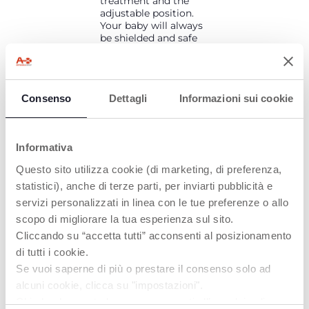
treatment and the
adjustable position.
Your baby will always
be shielded and safe
on any stroller, thanks
to the clamps
compatible with the
majority of the
Consenso
Dettagli
Informazioni sui cookie
chassis.
Informativa
PRODOTTI CHE POTREBBERO
Questo sito utilizza cookie (di marketing, di preferenza,
INTERESSARTI
statistici), anche di terze parti, per inviarti pubblicità e
servizi personalizzati in linea con le tue preferenze o allo
scopo di migliorare la tua esperienza sul sito.
Cliccando su “accetta tutti” acconsenti al posizionamento
di tutti i cookie.
Se vuoi saperne di più o prestare il consenso solo ad
alcuni cookie, clicca su "impostazioni".
Chiudendo questo banner acconsenti all’uso dei soli