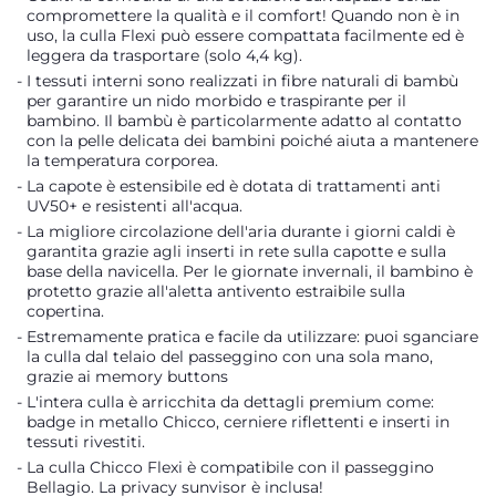
compromettere la qualità e il comfort! Quando non è in
uso, la culla Flexi può essere compattata facilmente ed è
leggera da trasportare (solo 4,4 kg).
I tessuti interni sono realizzati in fibre naturali di bambù
per garantire un nido morbido e traspirante per il
bambino. Il bambù è particolarmente adatto al contatto
con la pelle delicata dei bambini poiché aiuta a mantenere
la temperatura corporea.
La capote è estensibile ed è dotata di trattamenti anti
UV50+ e resistenti all'acqua.
La migliore circolazione dell'aria durante i giorni caldi è
garantita grazie agli inserti in rete sulla capotte e sulla
base della navicella. Per le giornate invernali, il bambino è
protetto grazie all'aletta antivento estraibile sulla
copertina.
Estremamente pratica e facile da utilizzare: puoi sganciare
la culla dal telaio del passeggino con una sola mano,
grazie ai memory buttons
L'intera culla è arricchita da dettagli premium come:
badge in metallo Chicco, cerniere riflettenti e inserti in
tessuti rivestiti.
La culla Chicco Flexi è compatibile con il passeggino
Bellagio. La privacy sunvisor è inclusa!