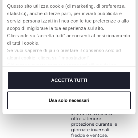
Questo sito utilizza cookie (di marketing, di preferenza,
statistici), anche di terze parti, per inviarti pubblicità e
servizi personalizzati in linea con le tue preferenze o allo
scopo di migliorare la tua esperienza sul sito.
COMODITÀ
COMFORT PER
Cliccando su “accetta tutti” acconsenti al posizionamento
TUTTE LE
Facilmente
STAGIONI
di tutti i cookie.
agganciabile al telaio
del passeggino senza
Se vuoi saperne di più o prestare il consenso solo ad
La culla è
adattatori. Si sgancia
completamente
alcuni cookie, clicca su "impostazioni".
in un click grazie ai
attrezzata per
Chiudendo questo banner acconsenti all’uso dei soli
pratici memory
qualsiasi condizione
buttons.
cookie tecnici, indispensabili per fruire del servizio
atmosferica. Ha
aperture in rete sulla
richiesto.
ACCETTA TUTTI
base e sulla capote
per garantire la
Cookie policy
migliore circolazione
Usa solo necessari
dell'aria durante i
giorni caldi; l'aletta
antivento estraibile
offre ulteriore
protezione durante le
giornate invernali
fredde e ventose.