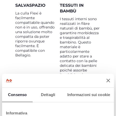
SALVASPAZIO
TESSUTI IN
BAMBÙ
La culla Flexi è
facilmente
I tessuti interni sono
compattabile quando
realizzati in fibre
non è in uso, offrendo
naturali di bambù, per
una soluzione molto
garantire morbidezza
compatta da poter
e traspirabilità al
riporre ovunque
bambino. Questo
facilmente.
È
materiale è
compatibile con
particolarmente
Bellagio.
adatto per stare a
contatto con la pelle
delicata dei bambini
poiché assorbe
l'umidità e aiuta a
mantenere la
temperatura corporea
corretta.
Consenso
Dettagli
Informazioni sui cookie
Informativa