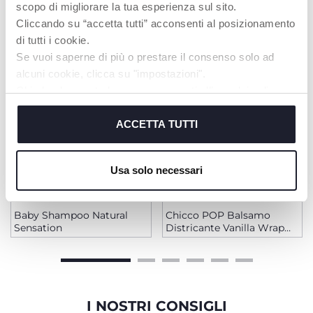
PRODOTTI CHE POTREBBERO
scopo di migliorare la tua esperienza sul sito.
INTERESSARTI
Cliccando su “accetta tutti” acconsenti al posizionamento
di tutti i cookie.
Se vuoi saperne di più o prestare il consenso solo ad
alcuni cookie, clicca su "impostazioni".
Chiudendo questo banner acconsenti all’uso dei soli
cookie tecnici, indispensabili per fruire del servizio
richiesto.
ACCETTA TUTTI
Cookie policy
Usa solo necessari
+ VARIANTI
Baby Shampoo Natural
Chicco POP Balsamo
Sensation
Districante Vanilla Wrap
150ml
I NOSTRI CONSIGLI