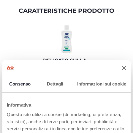
CARATTERISTICHE PRODOTTO
DELICATO SULLA
PELLE DEL
BAMBINO
Deterge
Consenso
Dettagli
Informazioni sui cookie
delicatamente i capelli
del bambino, senza
irritare gli occhi
Informativa
Questo sito utilizza cookie (di marketing, di preferenza,
statistici), anche di terze parti, per inviarti pubblicità e
servizi personalizzati in linea con le tue preferenze o allo