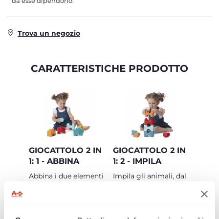
da esse dipendono.
Trova un negozio
CARATTERISTICHE PRODOTTO
GIOCATTOLO 2 IN
GIOCATTOLO 2 IN
1: 1 - ABBINA
1: 2 - IMPILA
Abbina i due elementi
Impila gli animali, dal
per colore e componi
più grande al più
l’animale
piccolo