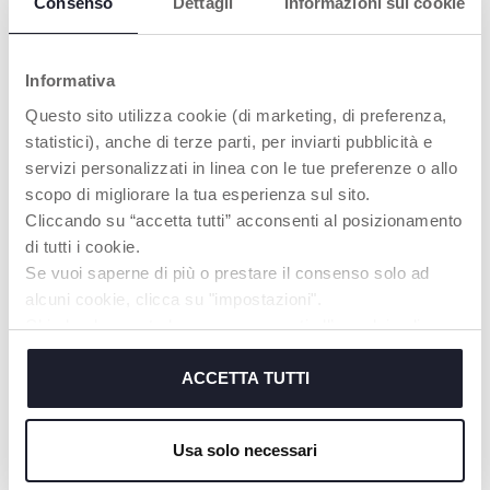
Consenso
Dettagli
Informazioni sui cookie
Informativa
Questo sito utilizza cookie (di marketing, di preferenza,
statistici), anche di terze parti, per inviarti pubblicità e
SVILUPPO DELLA
servizi personalizzati in linea con le tue preferenze o allo
MOTRICITÀ
scopo di migliorare la tua esperienza sul sito.
Inserisci le facce degli
Cliccando su “accetta tutti” acconsenti al posizionamento
animali nella parte
di tutti i cookie.
anteriore, per
Se vuoi saperne di più o prestare il consenso solo ad
un’attività manuale
più difficile e
alcuni cookie, clicca su "impostazioni".
stimolante
Chiudendo questo banner acconsenti all’uso dei soli
cookie tecnici, indispensabili per fruire del servizio
richiesto.
ACCETTA TUTTI
Cookie policy
PRODOTTI CHE POTREBBERO
Usa solo necessari
INTERESSARTI