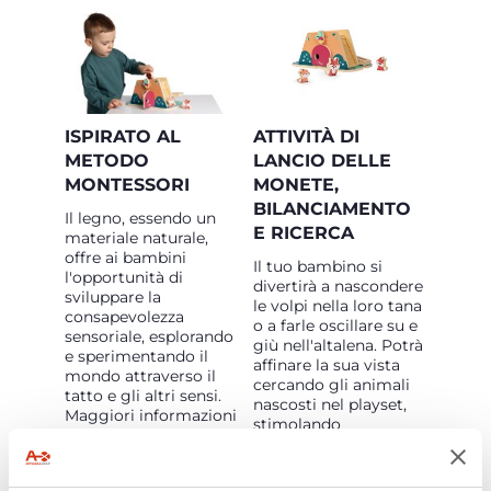
ISPIRATO AL
ATTIVITÀ DI
METODO
LANCIO DELLE
MONTESSORI
MONETE,
BILANCIAMENTO
Il legno, essendo un
E RICERCA
materiale naturale,
offre ai bambini
Il tuo bambino si
l'opportunità di
divertirà a nascondere
sviluppare la
le volpi nella loro tana
consapevolezza
o a farle oscillare su e
sensoriale, esplorando
giù nell'altalena. Potrà
e sperimentando il
affinare la sua vista
mondo attraverso il
cercando gli animali
tatto e gli altri sensi.
nascosti nel playset,
Maggiori informazioni
stimolando
sui giochi in legno
l'osservazione e la
della linea My Wood
coordinazione
Friends
QUI