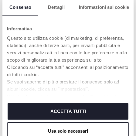
Consenso
Dettagli
Informazioni sui cookie
Informativa
Questo sito utilizza cookie (di marketing, di preferenza,
statistici), anche di terze parti, per inviarti pubblicità e
LEGNO
servizi personalizzati in linea con le tue preferenze o allo
CERTIFICATO
scopo di migliorare la tua esperienza sul sito.
FSC®
Cliccando su “accetta tutti” acconsenti al posizionamento
I personaggi e i set da
di tutti i cookie.
gioco della linea "My
Se vuoi saperne di più o prestare il consenso solo ad
wood Friends" sono
alcuni cookie, clicca su "impostazioni".
realizzati in legno
certificato FSC®
Chiudendo questo banner acconsenti all’uso dei soli
cookie tecnici, indispensabili per fruire del servizio
richiesto.
ACCETTA TUTTI
Cookie policy
Usa solo necessari