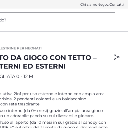
Chi siamo
Negozi
Contatti
do?
LESTRINE PER NEONATI
TO DA GIOCO CON TETTO –
TERNI ED ESTERNI
LIATA 0 - 12 M
olutiva 2in1 per uso esterno e interno con ampia area
rbida, 2 pendenti colorati e un baldacchino
con rete traspirante
uso interno (da 0+ mesi) grazie all'ampia area gioco
 un adorabile panda su cui rilassarsi e giocare.
l'uso all'aperto (da 10 mesi in su) grazie al canopy con
UPF 50 e il retro del tappeto da gioco è idrorepellente