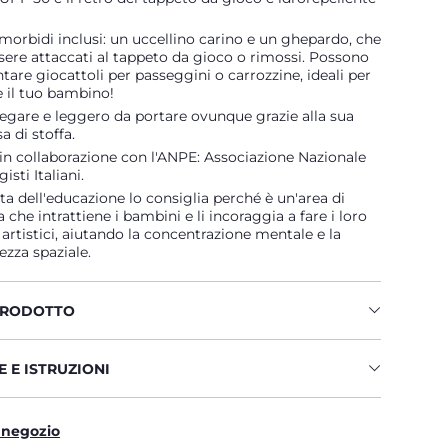
morbidi inclusi: un uccellino carino e un ghepardo, che
ere attaccati al tappeto da gioco o rimossi. Possono
tare giocattoli per passeggini o carrozzine, ideali per
e il tuo bambino!
iegare e leggero da portare ovunque grazie alla sua
a di stoffa.
in collaborazione con l'ANPE: Associazione Nazionale
sti Italiani.
sta dell'educazione lo consiglia perché è un'area di
 che intrattiene i bambini e li incoraggia a fare i loro
rtistici, aiutando la concentrazione mentale e la
zza spaziale.
PRODOTTO
 E ISTRUZIONI
 negozio