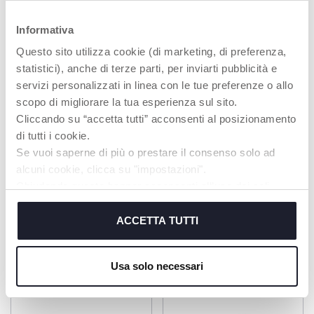
Informativa
LIBRO
PIEGHEVOLE
Questo sito utilizza cookie (di marketing, di preferenza,
statistici), anche di terze parti, per inviarti pubblicità e
Facile da trasportare :
grazie a una comoda
servizi personalizzati in linea con le tue preferenze o allo
cinghia, il libro può
scopo di migliorare la tua esperienza sul sito.
essere attaccato al
Cliccando su “accetta tutti” acconsenti al posizionamento
passeggino e portato
ovunque, rendendolo
di tutti i cookie.
perfetto per l'uso in
Se vuoi saperne di più o prestare il consenso solo ad
movimento
alcuni cookie, clicca su "impostazioni".
Chiudendo questo banner acconsenti all’uso dei soli
cookie tecnici, indispensabili per fruire del servizio
richiesto.
ACCETTA TUTTI
PRODOTTI CHE POTREBBERO
Cookie policy
INTERESSARTI
Usa solo necessari