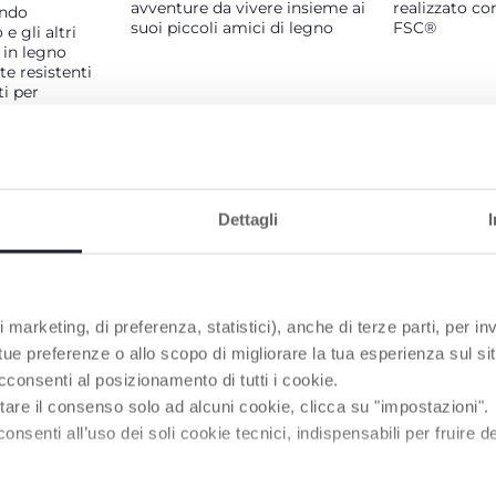
avventure da vivere insieme ai
realizzato con
ondo
suoi piccoli amici di legno
FSC®
 e gli altri
i in legno
e resistenti
ti per
iù piccoli
aggiarli a
libero e
Dettagli
PRODOTTI CHE POTREBBERO INTERESSART
 marketing, di preferenza, statistici), anche di terze parti, per inv
 tue preferenze o allo scopo di migliorare la tua esperienza sul sit
cconsenti al posizionamento di tutti i cookie.
tare il consenso solo ad alcuni cookie, clicca su "impostazioni".
enti all’uso dei soli cookie tecnici, indispensabili per fruire del