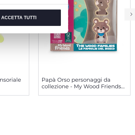
ACCETTA TUTTI
ensoriale
Papà Orso personaggi da
collezione - My Wood Friends
giocattoli in legno