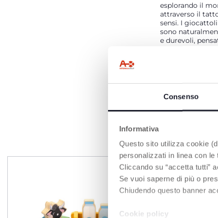
esplorando il m
attraverso il tatto
sensi. I giocattol
sono naturalment
e durevoli, pensa
accompagnare i p
nel tempo e incor
giocare in modo 
autonomo
Consenso
Informativa
Questo sito utilizza cookie (di
personalizzati in linea con le
Cliccando su “accetta tutti” a
Se vuoi saperne di più o pres
Chiudendo questo banner accons
Cookie policy