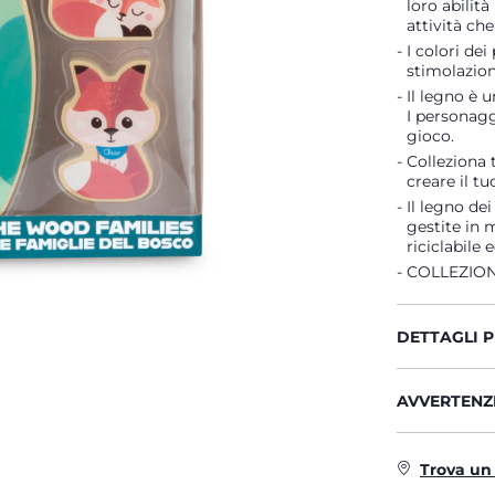
loro abilit
attività che
I colori dei
stimolazion
Il legno è 
I personagg
gioco.
Colleziona 
creare il t
Il legno de
gestite in 
riciclabile 
COLLEZION
DETTAGLI 
AVVERTENZE
Trova un