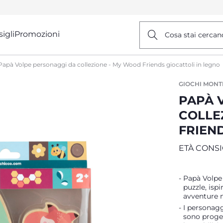
igli
Promozioni
Cosa stai cercan
Papà Volpe personaggi da collezione - My Wood Friends giocattoli in legno
GIOCHI MONT
PAPÀ 
COLLE
FRIEN
ETÀ CONSI
Papà Volpe 
puzzle, is
avventure n
I personagg
sono proget