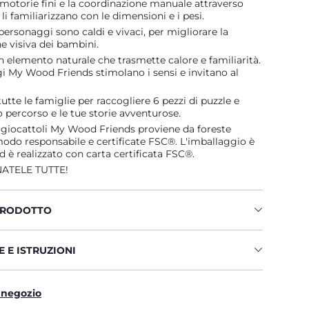
à motorie fini e la coordinazione manuale attraverso
 li familiarizzano con le dimensioni e i pesi.
 personaggi sono caldi e vivaci, per migliorare la
e visiva dei bambini.
un elemento naturale che trasmette calore e familiarità.
i My Wood Friends stimolano i sensi e invitano al
tutte le famiglie per raccogliere 6 pezzi di puzzle e
uo percorso e le tue storie avventurose.
i giocattoli My Wood Friends proviene da foreste
modo responsabile e certificate FSC®. L'imballaggio è
ed è realizzato con carta certificata FSC®.
ATELE TUTTE!
PRODOTTO
 E ISTRUZIONI
 negozio