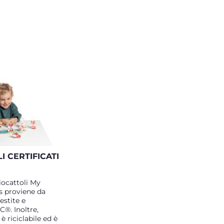
I CERTIFICATI
giocattoli My
 proviene da
estite e
C®. Inoltre,
è riciclabile ed è