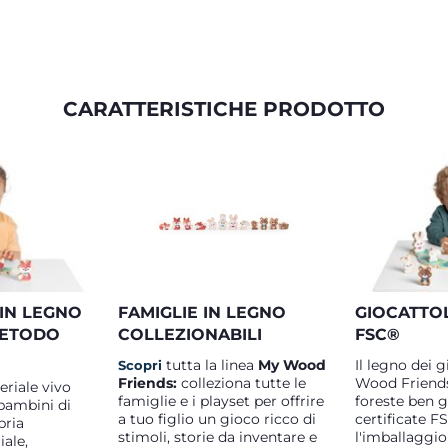
CARATTERISTICHE PRODOTTO
IN LEGNO
FAMIGLIE IN LEGNO
GIOCATTOL
 METODO
COLLEZIONABILI
FSC®
tutta la linea
My Wood
Il legno dei 
Scopri
Friends:
colleziona tutte le
Wood Friends
eriale vivo
famiglie e i playset per offrire
foreste ben g
bambini di
a tuo figlio un gioco ricco di
certificate FS
pria
stimoli, storie da inventare e
l'imballaggio 
iale,