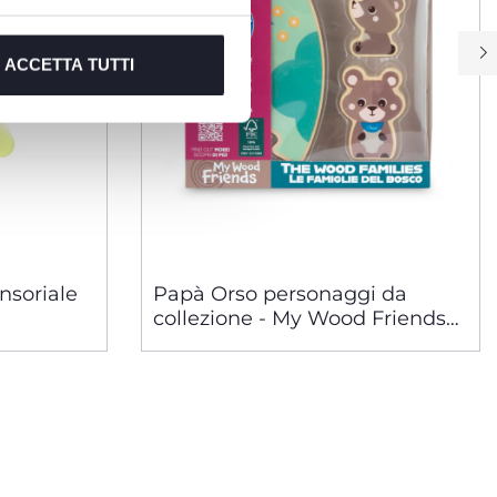
ACCETTA TUTTI
ensoriale
Papà Orso personaggi da
collezione - My Wood Friends
giocattoli in legno