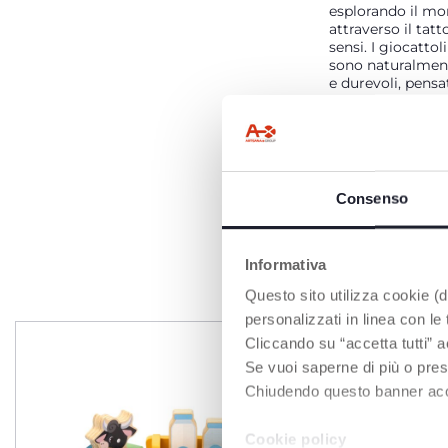
esplorando il m
attraverso il tatto
sensi. I giocattol
sono naturalment
e durevoli, pensa
accompagnare i p
nel tempo e incor
giocare in modo 
autonomo
Consenso
Informativa
Questo sito utilizza cookie (di
personalizzati in linea con le
Cliccando su “accetta tutti” a
Se vuoi saperne di più o pres
Chiudendo questo banner accons
Cookie policy