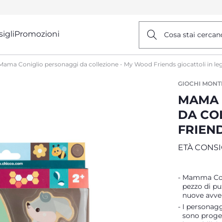
igli
Promozioni
Cosa stai cercan
Mama Coniglio personaggi da collezione - My Wood Friends giocattoli in le
GIOCHI MONT
MAMA 
DA CO
FRIEN
ETÀ CONSI
Mamma Conig
pezzo di pu
nuove avve
I personagg
sono proget