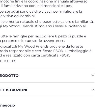
à motorie fini e la coordinazione manuale attraverso
 li familiarizzano con le dimensioni e i pesi.
 personaggi sono caldi e vivaci, per migliorare la
e visiva dei bambini.
un elemento naturale che trasmette calore e familiarità.
i My Wood Friends stimolano i sensi e invitano al
tutte le famiglie per raccogliere 6 pezzi di puzzle e
uo percorso e le tue storie avventurose.
i giocattoli My Wood Friends proviene da foreste
modo responsabile e certificate FSC®. L'imballaggio è
ed è realizzato con carta certificata FSC®.
 TUTTE!
PRODOTTO
 E ISTRUZIONI
 negozio