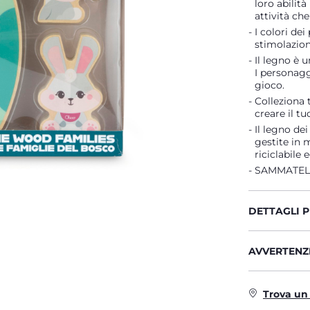
loro abilit
attività che
I colori dei
stimolazion
Il legno è 
I personagg
gioco.
Colleziona 
creare il t
Il legno de
gestite in 
riciclabile 
SAMMATELE
DETTAGLI 
AVVERTENZE
Trova un