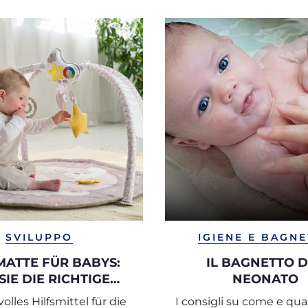
SVILUPPO
IGIENE E BAGN
MATTE FÜR BABYS:
IL BAGNETTO 
SIE DIE RICHTIGE
NEONATO
HLEN UND OPTIMAL
olles Hilfsmittel für die
I consigli su come e qua