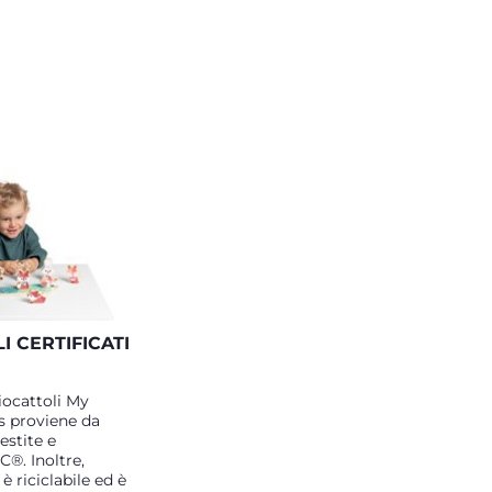
I CERTIFICATI
giocattoli My
 proviene da
estite e
C®. Inoltre,
è riciclabile ed è