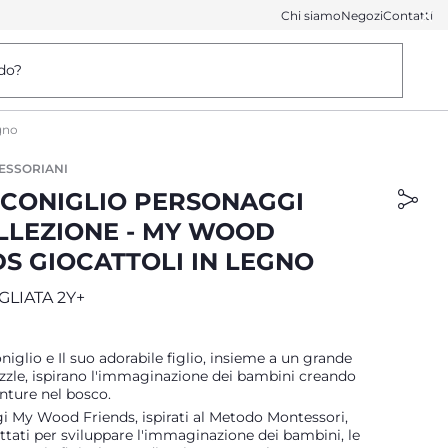
Chi siamo
Negozi
Contatti
do?
gno
ESSORIANI
CONIGLIO PERSONAGGI
LLEZIONE - MY WOOD
DS GIOCATTOLI IN LEGNO
GLIATA 2Y+
lio e Il suo adorabile figlio, insieme a un grande
zzle, ispirano l'immaginazione dei bambini creando
nture nel bosco.
i My Wood Friends, ispirati al Metodo Montessori,
tati per sviluppare l'immaginazione dei bambini, le