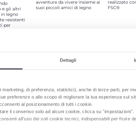
avventure da vivere insieme ai
realizzato con
ondo
suoi piccoli amici di legno
FSC®
 e gli altri
i in legno
e resistenti
ti per
iù piccoli
aggiarli a
libero e
Dettagli
PRODOTTI CHE POTREBBERO INTERESSART
 marketing, di preferenza, statistici), anche di terze parti, per inv
 tue preferenze o allo scopo di migliorare la tua esperienza sul sit
cconsenti al posizionamento di tutti i cookie.
tare il consenso solo ad alcuni cookie, clicca su "impostazioni".
enti all’uso dei soli cookie tecnici, indispensabili per fruire del