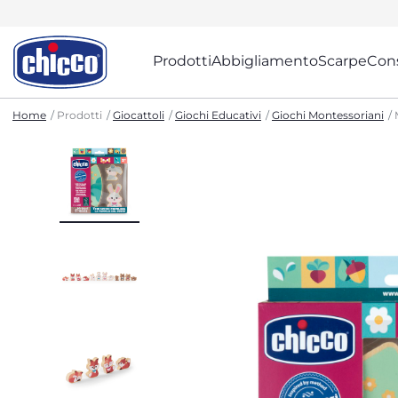
Prodotti
Abbigliamento
Scarpe
Cons
Home
Prodotti
Giocattoli
Giochi Educativi
Giochi Montessoriani