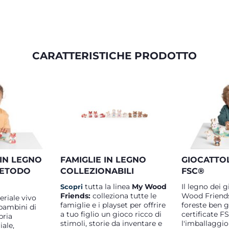
CARATTERISTICHE PRODOTTO
IN LEGNO
FAMIGLIE IN LEGNO
GIOCATTOL
 METODO
COLLEZIONABILI
FSC®
tutta la linea
My Wood
Il legno dei 
Scopri
Friends:
colleziona tutte le
Wood Friends
eriale vivo
famiglie e i playset per offrire
foreste ben g
bambini di
a tuo figlio un gioco ricco di
certificate FS
pria
stimoli, storie da inventare e
l'imballaggio 
iale,