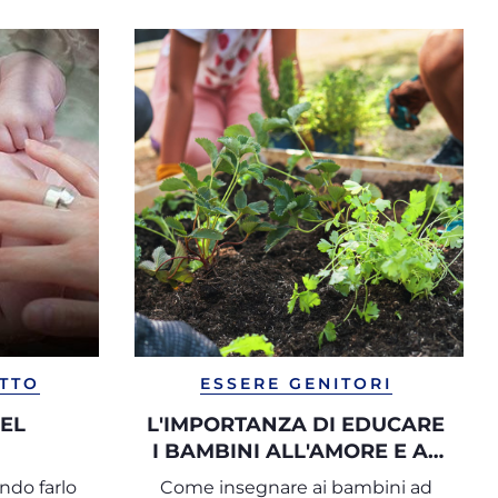
ETTO
ESSERE GENITORI
DEL
L'IMPORTANZA DI EDUCARE
I BAMBINI ALL'AMORE E AL
RISPETTO PER L'AMBIENTE
ndo farlo
Come insegnare ai bambini ad