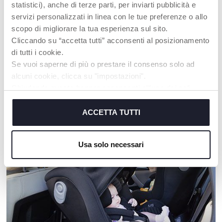
statistici), anche di terze parti, per inviarti pubblicità e
servizi personalizzati in linea con le tue preferenze o allo
scopo di migliorare la tua esperienza sul sito.
Cliccando su “accetta tutti” acconsenti al posizionamento
Peluches Pera IT-EN_ES
Libro della fattoria
di tutti i cookie.
Se vuoi saperne di più o prestare il consenso solo ad
alcuni cookie, clicca su "impostazioni".
Chiudendo questo banner acconsenti all’uso dei soli
cookie tecnici, indispensabili per fruire del servizio
I NOSTRI CONSIGLI
richiesto.
ACCETTA TUTTI
Cookie policy
Usa solo necessari