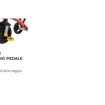
I
IO PEDALE
di bloccaggio