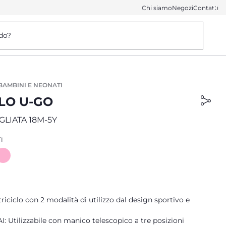
Chi siamo
Negozi
Contatti
do?
 BAMBINI E NEONATI
CLO U-GO
GLIATA 18M-5Y
I
riciclo con 2 modalità di utilizzo dal design sportivo e
I: Utilizzabile con manico telescopico a tre posizioni