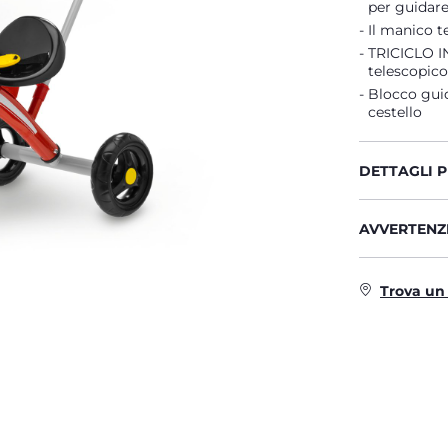
per guidare
Il manico te
TRICICLO IN
telescopico
Blocco guid
cestello
DETTAGLI 
AVVERTENZE
Trova un