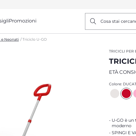
igli
Promozioni
Cosa stai cercan
i e Neonati
Triciclo U-GO
TRICICLI PER
TRICI
ETÀ CONSI
Colore:
DUCAT
U-GO è un t
moderno
SPINGI E VA