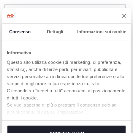
Consenso
Dettagli
Informazioni sui cookie
Informativa
Questo sito utilizza cookie (di marketing, di preferenza,
+ COLORI
statistici), anche di terze parti, per inviarti pubblicità e
Gommotto Physioforma®
Succhietto PhysioForma®
servizi personalizzati in linea con le tue preferenze o allo
Luxe Fluo 2-6M (2pcs)
Light 16-36M 2 pz
scopo di migliorare la tua esperienza sul sito.
Cliccando su “accetta tutti” acconsenti al posizionamento
di tutti i cookie.
Se vuoi saperne di più o prestare il consenso solo ad
alcuni cookie, clicca su "impostazioni".
Chiudendo questo banner acconsenti all’uso dei soli
cookie tecnici, indispensabili per fruire del servizio