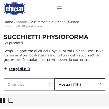
Home
Prodotti
Allattamento e Suzione
Suzione
Succhietti PhysioForma
SUCCHIETTI PHYSIOFORMA
68 prodotti
Scopri la gamma di ciucci PhysioForma Chicco: l’esclusiva
forma anatomico-funzionale di tutti i nostri succhietti e
gommotti è studiata per promuovere la corretta
formazione di bocca e palato, allenando le funzioni vitali
della bocca: respirazione, suzione, deglutizione,
Leggi di più
masticazione, fonazione.
Ordina per
Mostra i filtri