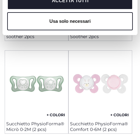
richiesto.
ACCETTA TUTTI
Cookie policy
Usa solo necessari
+ COLORI
+ COLORI
Physioforma® Air2-6M
Physioforma® Air 16-36M
soother 2pcs
Soother 2pcs
+ COLORI
+ COLORI
Succhietto PhysioForma®
Succhietto PhysioForma®
Micrò 0-2M (2 pcs)
Comfort 0-6M (2 pcs)