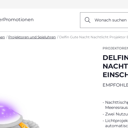
er
Promotionen
Wonach suchen 
nen
Projektoren und Spieluhren
Delfin Gute Nacht Nachtlicht Projektor B
PROJEKTORE
DELFI
NACHT
EINSC
EMPFOHLE
Nachttisch
Meeresrausc
Zwei Nutzu
Lichtproje
automatisc