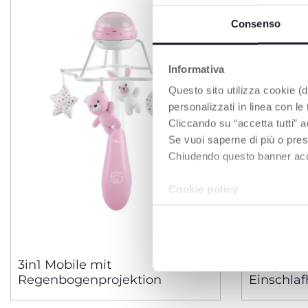
Consenso
Informativa
Questo sito utilizza cookie (di
personalizzati in linea con le
Cliccando su “accetta tutti” a
Se vuoi saperne di più o pres
Chiudendo questo banner accons
Cookie policy
3 Farben
3in1 Mobile mit
Baby Bär 
Regenbogenprojektion
Einschlaf