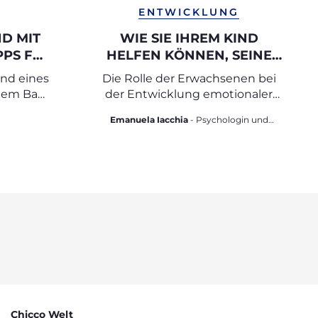
ENTWICKLUNG
D MIT
WIE SIE IHREM KIND
PPS FÜR
HELFEN KÖNNEN, SEINE
URLAUB
GEFÜHLE ZU ERKENNEN
end eines
Die Rolle der Erwachsenen bei
UND AUSZUDRÜCKEN
inem Baby
der Entwicklung emotionaler
Intelligenz
Emanuela Iacchia
- Psychologin und
Psychotherapeutin für die
Entwicklungsphase
Chicco Welt