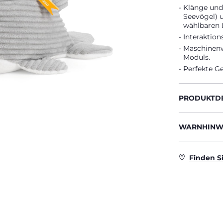
Klänge und
Seevögel) u
wählbaren 
Interaktion
Maschinenw
Moduls.
Perfekte G
PRODUKTDE
WARNHINWE
Finden S