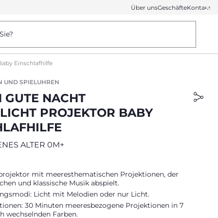
Über uns
Geschäfte
Kontakt
Sie?
aby Einschlafhilfe
N UND SPIELUHREN
N GUTE NACHT
LICHT PROJEKTOR BABY
HLAFHILFE
NES ALTER 0M+
projektor mit meeresthematischen Projektionen, der
hen und klassische Musik abspielt.
ngsmodi: Licht mit Melodien oder nur Licht.
ktionen: 30 Minuten meeresbezogene Projektionen in 7
h wechselnden Farben.