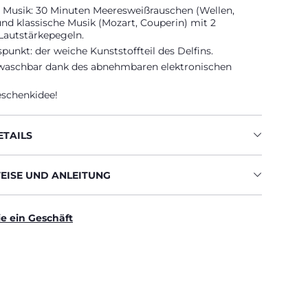
 Musik: 30 Minuten Meeresweißrauschen (Wellen,
nd klassische Musik (Mozart, Couperin) mit 2
Lautstärkepegeln.
spunkt: der weiche Kunststoffteil des Delfins.
aschbar dank des abnehmbaren elektronischen
eschenkidee!
TAILS
ISE UND ANLEITUNG
ie ein Geschäft