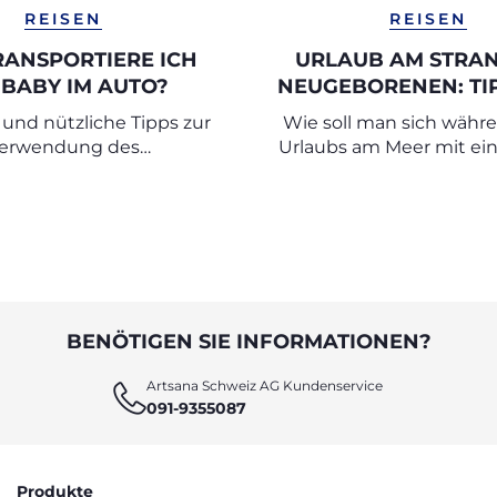
REISEN
REISEN
RANSPORTIERE ICH
URLAUB AM STRAN
 BABY IM AUTO?
NEUGEBORENEN: TI
EINEN SICHEREN 
und nützliche Tipps zur
Wie soll man sich währ
erwendung des
Urlaubs am Meer mit e
okindersitzes bei
verhalten?
Neugeborenen
BENÖTIGEN SIE INFORMATIONEN?
Artsana Schweiz AG Kundenservice
091-9355087
Produkte