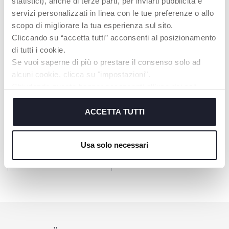
statistici), anche di terze parti, per inviarti pubblicità e
Meraviglia Spielbogen
Wippenaufsatz Crescendo
servizi personalizzati in linea con le tue preferenze o allo
scopo di migliorare la tua esperienza sul sito.
Cliccando su “accetta tutti” acconsenti al posizionamento
di tutti i cookie.
Se vuoi saperne di più o prestare il consenso solo ad
alcuni cookie, clicca su "impostazioni".
Chiudendo questo banner acconsenti all’uso dei soli
cookie tecnici, indispensabili per fruire del servizio
richiesto.
ACCETTA TUTTI
Cookie policy
Usa solo necessari
Mahlzeit-Set für
Hochstuhlnutzung des
Baby Hugs