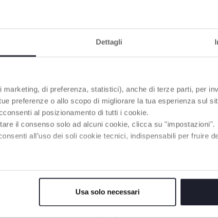
BELLAGIO
Die eine Berührung, 
Unterschied ausmach
Dettagli
Kinderwagen Bellagi
entwickelt, um dem
dynamischen Lebenss
frischgebackener Elt
 marketing, di preferenza, statistici), anche di terze parti, per inv
gerecht zu werden.
2ME
 tue preferenze o allo scopo di migliorare la tua esperienza sul sit
cconsenti al posizionamento di tutti i cookie.
tare il consenso solo ad alcuni cookie, clicca su "impostazioni".
MEHR ERFAHREN
enti all’uso dei soli cookie tecnici, indispensabili per fruire del
DIE BELIEBTESTEN PRODUKTE
Usa solo necessari