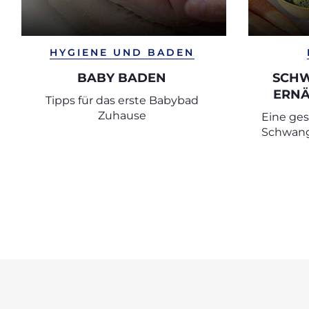
HYGIENE UND BADEN
BABY BADEN
SCHW
ERNÄ
Tipps für das erste Babybad
LEB
Zuhause
Eine ge
EMPF
Schwange
WELC
Gewichts
allem de
von 
wic