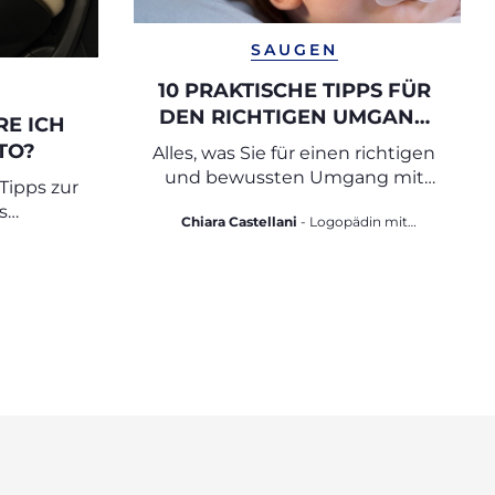
SAUGEN
10 PRAKTISCHE TIPPS FÜR
DEN RICHTIGEN UMGANG
RE ICH
MIT DEM NUGGI
TO?
Alles, was Sie für einen richtigen
und bewussten Umgang mit
Tipps zur
dem Schnuller wissen müssen
s
Chiara Castellani
- Logopädin mit
bei
Masterabschluss