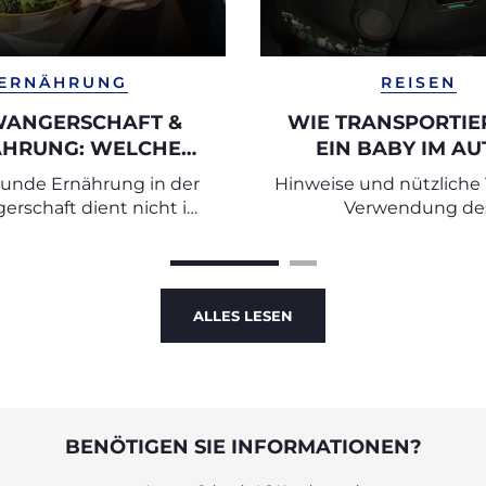
ERNÄHRUNG
REISEN
ANGERSCHAFT &
WIE TRANSPORTIE
HRUNG: WELCHE
EIN BABY IM AU
ENSMITTEL SIND
sunde Ernährung in der
Hinweise und nützliche 
EHLENSWERT UND
rschaft dient nicht in
Verwendung de
HE SOLLTEN SIE
erster Linie der
Autokindersitzes 
MEIDEN?
kontrolle, sondern vor
Neugeborenen
r optimalen Versorgung
Mutter und Kind mit
ALLES LESEN
htigen Nährstoffen
BENÖTIGEN SIE INFORMATIONEN?