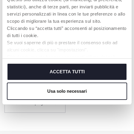
statistici), anche di terze parti, per inviarti pubblicità e
servizi personalizzati in linea con le tue preferenze o allo
Baby Moments Sun -
Baby Moments SUN -
Sonnen Spray 150ml
Mineral Sonnencreme 75ml
scopo di migliorare la tua esperienza sul sito.
Cliccando su “accetta tutti” acconsenti al posizionamento
di tutti i cookie.
Se vuoi saperne di più o prestare il consenso solo ad
alcuni cookie, clicca su "impostazioni".
Chiudendo questo banner acconsenti all’uso dei soli
cookie tecnici, indispensabili per fruire del servizio
richiesto.
ACCETTA TUTTI
Cookie policy
Usa solo necessari
360 Sonnen Spray SPF 50+