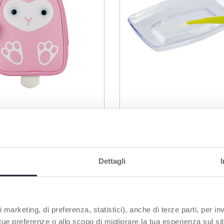
2 Farben
x - 2y+
Baby-Reibe & Silikonlö
Dettagli
 marketing, di preferenza, statistici), anche di terze parti, per inv
 tue preferenze o allo scopo di migliorare la tua esperienza sul sit