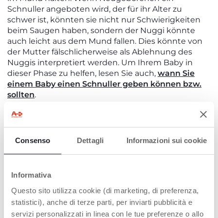
Schnuller angeboten wird, der für ihr Alter zu
schwer ist, könnten sie nicht nur Schwierigkeiten
beim Saugen haben, sondern der Nuggi könnte
auch leicht aus dem Mund fallen. Dies könnte von
der Mutter fälschlicherweise als Ablehnung des
Nuggis interpretiert werden. Um Ihrem Baby in
dieser Phase zu helfen, lesen Sie auch,
wann Sie
einem Baby einen Schnuller geben können bzw.
sollten
.
Für sehr kleine Neugeborene ist es ratsam, einen
Schnuller
mit einem kleinen Sauger und einem
leichten Schild
zu wählen – wie etwa die Modelle
PhysioForma Micrò
und
PhysioForma Mini Soft
.
Consenso
Dettagli
Informazioni sui cookie
Ab dem 6. Monat
sollte der Sauger größer sein, um
Informativa
sich an den wachsenden Mund des Babys
anzupassen, dabei jedoch weiterhin
Komfort und
Questo sito utilizza cookie (di marketing, di preferenza,
Sicherheit
gewährleisten.
statistici), anche di terze parti, per inviarti pubblicità e
servizi personalizzati in linea con le tue preferenze o allo