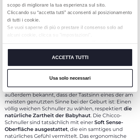
Für Kinder
über 18 Monate
gibt es spezielle Modelle,
scopo di migliorare la tua esperienza sul sito.
die für größere Münder entwickelt wurden – für den
Cliccando su “accetta tutti” acconsenti al posizionamento
Fall, dass der Schnuller weiterhin verwendet wird.
di tutti i cookie.
Se vuoi saperne di più o prestare il consenso solo ad
MATERIAL UND SICHERHEIT DES
alcuni cookie, clicca su "impostazioni".
NUGGIS
Chiudendo questo banner acconsenti all’uso dei soli
cookie tecnici, indispensabili per fruire del servizio
Das
Material
ist entscheidend
für den Komfort und
richiesto.
ACCETTA TUTTI
die Sicherheit des Neugeborenen
. Silikon ist ein
praktisches, hygienisches und formstabiles Material,
Cookie policy
weshalb Silikonschnuller widerstandsfähig und
Usa solo necessari
leicht zu reinigen sind. Sie sind zudem
weich und
sanft
zur empfindlichen Haut der Babys. Es ist
außerdem bekannt, dass der Tastsinn eines der am
meisten genutzten Sinne bei der Geburt ist: Einen
völlig weichen Schnuller zu wählen, respektiert
die
natürliche Zartheit der Babyhaut
. Die Chicco-
Schnuller sind tatsächlich mit einer
Soft Sense-
Oberfläche ausgestattet
, die ein samtiges und
natürliches Gefühl vermittelt. Das ergonomische