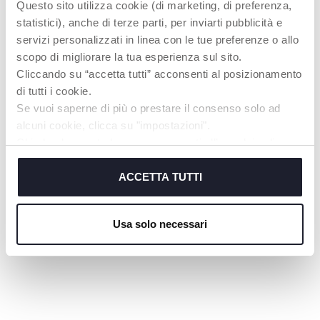
Rucksack für Eltern
Wickeltasche
Questo sito utilizza cookie (di marketing, di preferenza,
statistici), anche di terze parti, per inviarti pubblicità e
servizi personalizzati in linea con le tue preferenze o allo
scopo di migliorare la tua esperienza sul sito.
Cliccando su “accetta tutti” acconsenti al posizionamento
di tutti i cookie.
Se vuoi saperne di più o prestare il consenso solo ad
alcuni cookie, clicca su "impostazioni".
Chiudendo questo banner acconsenti all’uso dei soli
cookie tecnici, indispensabili per fruire del servizio
richiesto.
ACCETTA TUTTI
+ FARBEN
Cookie policy
Wickeltasche
Usa solo necessari