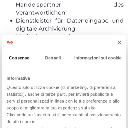
Handelspartner des
Verantwortlichen;
Dienstleister für Dateneingabe und
digitale Archivierung;
Marketingunternehmen.
ausschliesslich zu vorstehend
aufgeführten Zwecken gemäss
Consenso
Dettagli
Informazioni sui cookie
Einwilligung durch die betroffene Person.
Personenbezogene Daten unterliegen
Informativa
nicht der Offenlegung.
Questo sito utilizza cookie (di marketing, di preferenza,
statistici), anche di terze parti, per inviarti pubblicità e
4. DATENÜBERMITTLUNG INS
servizi personalizzati in linea con le tue preferenze o allo
scopo di migliorare la tua esperienza sul sito.
AUSLAND
Cliccando su “accetta tutti” acconsenti al posizionamento
di tutti i cookie.
Personenbezogene Daten werden