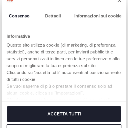
Consenso
Dettagli
Informazioni sui cookie
Informativa
Questo sito utilizza cookie (di marketing, di preferenza,
statistici), anche di terze parti, per inviarti pubblicità e
servizi personalizzati in linea con le tue preferenze o allo
+ FARBEN
+ FARBEN
scopo di migliorare la tua esperienza sul sito.
Next2Dreams Mobile
3in1 Mobile mit
Cliccando su “accetta tutti” acconsenti al posizionamento
Nachtlicht Musik Baby
Regenbogenprojektion
di tutti i cookie.
Se vuoi saperne di più o prestare il consenso solo ad
alcuni cookie, clicca su "impostazioni".
Chiudendo questo banner acconsenti all’uso dei soli
cookie tecnici, indispensabili per fruire del servizio
richiesto.
ACCETTA TUTTI
Cookie policy