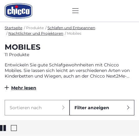
Startseite
Produkte
Schlafen und Entspannen
Nachtlichter und Projektoren
Mobiles
MOBILES
11 Produkte
Entwickeln Sie gute Schlafgewohnheiten mit Chicco
Mobiles. Sie lassen sich leicht an verschiedenen Arten von
Kinderbetten und Wiegen, auch an der Chicco Next2Me-
Reihe, befestigen. Farbenfrohe Projektionen, entspannende
klassische und New Age-Musik, Weiß- und Naturgeräusche
Mehr lesen
begleiten Ihr Baby in den Schlaf.
Sortieren nach
Filter anzeigen