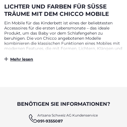
LICHTER UND FARBEN FÜR SÜSSE T
RÄUME MIT DEM CHICCO MOBILE
Ein Mobile für das Kinderbett ist eines der beliebtesten
Accessoires für die ersten Lebensmonate – das ideale
Produkt, um das Baby vor dem Schlafengehen zu
beruhigen. Die von Chicco angebotenen Modelle
kombinieren die klassischen Funktionen eines Mobiles mit
modernen Features, die mit Formen, Lichtern, Klängen und
Farben eine beruhigende Schlafumgebung schaffen. Eine
große Auswahl an unterschiedlichen Modellen sorgt dafür,
Mehr lesen
dass jedes Baby das passende Mobile für eine entspannte
Nacht erhält. Im Bettchen – begleitet von niedlichen
Charakteren. Der beste Weg, ein Baby vor dem
Schlafengehen zu beruhigen, ist, ihm ein Gefühl von
Geborgenheit zu geben. Die Chicco Mobiles bringen die
liebevollen Figuren direkt in sein Bettchen und bieten ihm
die Gesellschaft, die es braucht. Diese Begleiter helfen dem
Baby, sanft in den Schlaf zu gleiten.
BENÖTIGEN SIE INFORMATIONEN?
MUSIK, BEWEGUNG UND FARBEN:
Artsana Schweiz AG Kundenservice
MOBILES FÜR JEDES BEDÜRFNIS
091-9355087