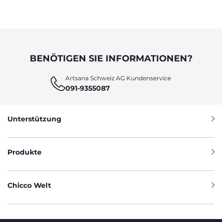
Lernen. Von weichen Spielmatten mit liebevollen
Charakteren bis hin zu einem Baby Gym mit Ringen und
verstellbaren Elementen – diese Accessoires schenken dem
Baby stundenlangen Spaß und unterstützen es in seiner
motorischen Entwicklung.
VIELSEITIGE KRABBELDECKEN,
BENÖTIGEN SIE INFORMATIONEN?
SPIELMATTEN UND BABY-GYMS FÜR
Artsana Schweiz AG Kundenservice
ENDLOSEN SPIELSPASS
091-9355087
Die Krabbeldecken und Spielmatten von Chicco sind
speziell darauf ausgelegt, den Anforderungen der
frühkindlichen Entwicklung gerecht zu werden. Sie dienen
Unterstützung
nicht nur als bequeme Unterlage zum Sitzen und Krabbeln,
sondern bieten auch zahlreiche kreative
Spielmöglichkeiten. Auch die Baby Gyms von Chicco lassen
Produkte
sich individuell anpassen: Die Auswahl reicht von einfachen
weichen Matten mit Kissen zum Entspannen mit
Plüschtieren und Lieblingsspielzeugen bis hin zu
interaktiven Trainingsstationen für die ersten motorischen
Chicco Welt
Aktivitäten – völlig natürlich und spielerisch.
FARBEN, MUSIK UND JEDE MENGE