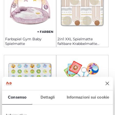
+ FARBEN
Farbspiel Gym Baby
2in1 XXL Spielmatte
Spielmatte
faltbare Krabbelmatte
doppelseitig inklusive
Tragetasche
Consenso
Dettagli
Informazioni sui cookie