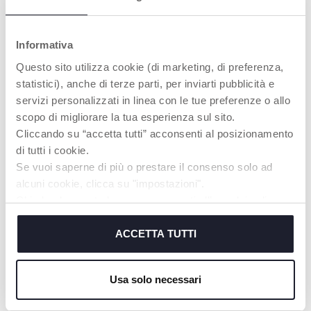
Informativa
Questo sito utilizza cookie (di marketing, di preferenza,
statistici), anche di terze parti, per inviarti pubblicità e
servizi personalizzati in linea con le tue preferenze o allo
scopo di migliorare la tua esperienza sul sito.
Cliccando su “accetta tutti” acconsenti al posizionamento
+ FARBEN
+ FARBEN
di tutti i cookie.
Kinder Dreirad U-Go
4in1 Mitwachsendes
Se vuoi saperne di più o prestare il consenso solo ad
Dreirad mit Schiebestange
alcuni cookie, clicca su "impostazioni".
und Dach
Chiudendo questo banner acconsenti all’uso dei soli
cookie tecnici, indispensabili per fruire del servizio
richiesto.
ACCETTA TUTTI
Cookie policy
Usa solo necessari