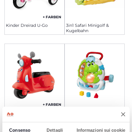
+ FARBEN
Kinder Dreirad U-Go
3in1 Safari Minigolf &
Kugelbahn
+ FARBEN
Vespa Rutscher
Dino Walker
Kinderfahrzeug Roller
Consenso
Dettagli
Informazioni sui cookie