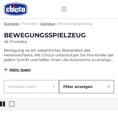
Startseite
Produkte
Spielzeug
Bewegungsspielzeug
BEWEGUNGSSPIELZEUG
46 Produkte
Bewegung ist ein wesentlicher Bestandteil des
Heranwachsens. Mit Chicco unterstützen Sie Ihre Kinder bei
jedem Schritt und helfen ihnen, die Autonomie zu erlangen,
die sie brauchen, um die Welt in Freiheit zu erkunden. Die
Sportspielzeuge fördern die motorische Aktivität durch
Mehr lesen
viele visuelle und akustische Reize, während sie mit den
Ride-ons und Dreirädern zu Hause oder im Freien Spaß
haben. Entdecken Sie auch die Laufräder, mit denen die
Sortieren nach
Filter anzeigen
Kinder ihr Gleichgewicht und ihr Selbstbewusstsein
trainieren.