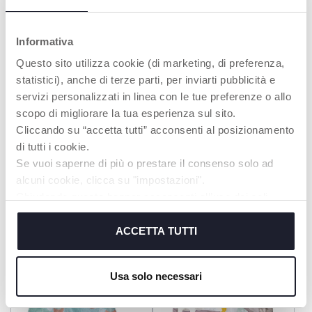
Spielgym 2in1 Outdoor
Nachtlicht Projektor Baby
Einschlafhilfe
Informativa
Questo sito utilizza cookie (di marketing, di preferenza,
statistici), anche di terze parti, per inviarti pubblicità e
servizi personalizzati in linea con le tue preferenze o allo
scopo di migliorare la tua esperienza sul sito.
Cliccando su “accetta tutti” acconsenti al posizionamento
di tutti i cookie.
Se vuoi saperne di più o prestare il consenso solo ad
+ FARBEN
alcuni cookie, clicca su "impostazioni".
Regenbogen Spielbogen
Baby Schildkröte
Chiudendo questo banner acconsenti all’uso dei soli
cookie tecnici, indispensabili per fruire del servizio
richiesto.
ACCETTA TUTTI
Cookie policy
Usa solo necessari