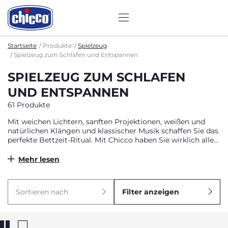
Startseite
Produkte
Spielzeug
Spielzeug zum Schlafen und Entspannen
SPIELZEUG ZUM SCHLAFEN
UND ENTSPANNEN
61 Produkte
Mit weichen Lichtern, sanften Projektionen, weißen und
natürlichen Klängen und klassischer Musik schaffen Sie das
perfekte Bettzeit-Ritual. Mit Chicco haben Sie wirklich alles,
was Sie brauchen, um das Baby-Zimmer mit einer
magischen Atmosphäre in der Gesellschaft von niedlichen
Mehr lesen
Freunden und entspannenden Melodien zu gestalten. Ihre
Kinder können in Ruhe einschlafen, und Sie haben die
Gewissheit, dass sie in Sicherheit sind.
Sortieren nach
Filter anzeigen