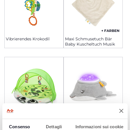
+ FARBEN
Vibrierendes Krokodil
Maxi Schmusetuch Bär
Baby Kuscheltuch Musik
Spielmatte mit Dach Baby
Delfin Gute Nacht
Consenso
Dettagli
Informazioni sui cookie