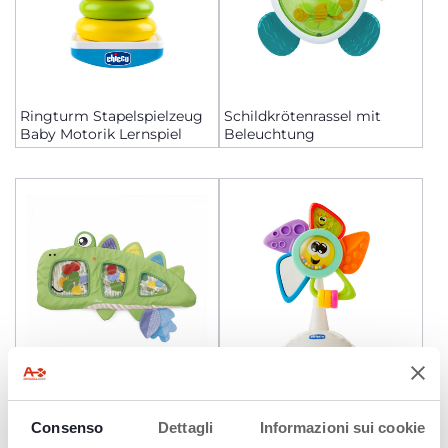
Ringturm Stapelspielzeug
Schildkrötenrassel mit
Baby Motorik Lernspiel
Beleuchtung
Sensorisches Krokodil
Hochstuhlspielzeug Willy
Consenso
Dettagli
Informazioni sui cookie
Wasserpad
die Windmühle