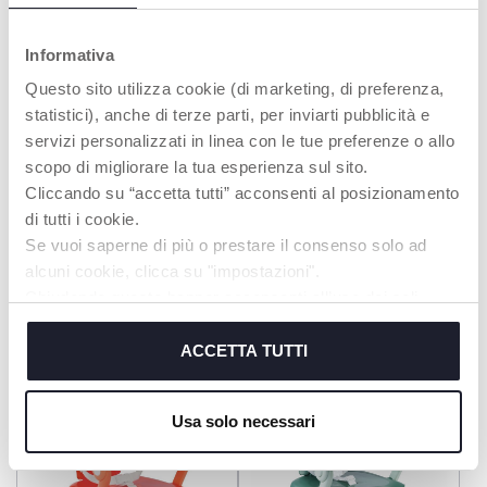
Informativa
Questo sito utilizza cookie (di marketing, di preferenza,
statistici), anche di terze parti, per inviarti pubblicità e
servizi personalizzati in linea con le tue preferenze o allo
scopo di migliorare la tua esperienza sul sito.
Cliccando su “accetta tutti” acconsenti al posizionamento
di tutti i cookie.
Se vuoi saperne di più o prestare il consenso solo ad
alcuni cookie, clicca su "impostazioni".
Häschen Greifring Rassel
Meraviglia Kissen
Chiudendo questo banner acconsenti all’uso dei soli
Baby Beißring Sensorik
cookie tecnici, indispensabili per fruire del servizio
richiesto.
ACCETTA TUTTI
Cookie policy
Usa solo necessari