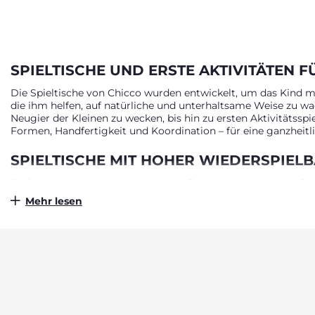
SPIELTISCHE UND ERSTE AKTIVITÄTEN F
Die Spieltische von Chicco wurden entwickelt, um das Kind mit
die ihm helfen, auf natürliche und unterhaltsame Weise zu wach
Neugier der Kleinen zu wecken, bis hin zu ersten Aktivitätssp
Formen, Handfertigkeit und Koordination – für eine ganzheitl
SPIELTISCHE MIT HOHER WIEDERSPIEL
Einfache Mechanismen, leuchtende Farben, ansprechende Geräu
Anreize und Spaß für die Neugier der Kleinen. Sie wurden spe
Mehr lesen
Diese Produkte zeichnen sich durch ihre große Vielseitigkeit a
während der gesamten frühen Kindheit und bieten immer neue
INTERAKTIVE SPIELTISCHE FÜR MUSIKA
Die Spieltische und ersten Aktivitäten von Chicco fördern das
Geräusche und Melodien wiedergeben, fördern die musikalisch
die Hand-Auge-Koordination und bieten interaktive Anreize für 
nachzuahmen – von der Küche bis zur Gartenarbeit. Das umfan