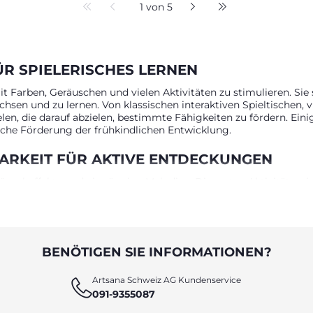
1 von 5
ÜR SPIELERISCHES LERNEN
 Farben, Geräuschen und vielen Aktivitäten zu stimulieren. Sie 
sen und zu lernen. Von klassischen interaktiven Spieltischen, vi
ielen, die darauf abzielen, bestimmte Fähigkeiten zu fördern. Ei
iche Förderung der frühkindlichen Entwicklung.
BARKEIT FÜR AKTIVE ENTDECKUNGEN
scheffekte und eingängige Melodien: Die ersten Aktivitätsspiel
ziell entwickelt, um dem Kind die Grundlagen des Lernens zu ve
us: Die einzige Spielregel ist die Fantasie des Kindes. Dank ihre
 Möglichkeiten zur spielerischen Entwicklung.
LISCHE SENSIBILITÄT, KOORDINATION UN
BENÖTIGEN SIE INFORMATIONEN?
 Wachstum durch gezielte Anreize, die helfen, bestimmte Lernfäh
Artsana Schweiz AG Kundenservice
e Sensibilität des Kindes und machen es früh mit verschiedenen
091-9355087
aktive Freizeitaktivitäten. Spieltische mit Alltagsbezug ermögli
greiche Sortiment von Chicco ist darauf ausgelegt, den Bedürf