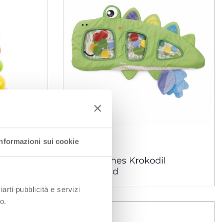
Informazioni sui cookie
zeug
Sensorisches Krokodil
el
Wasserpad
iarti pubblicità e servizi
o.