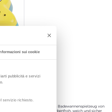
Informazioni sui cookie
iarti pubblicità e servizi
o.
 servizio richiesto.
n, während es gereinigt wird. Das Badewannenspielzeug von
 ganze Familie zu verwandeln. Farbenfroh, weich und sicher