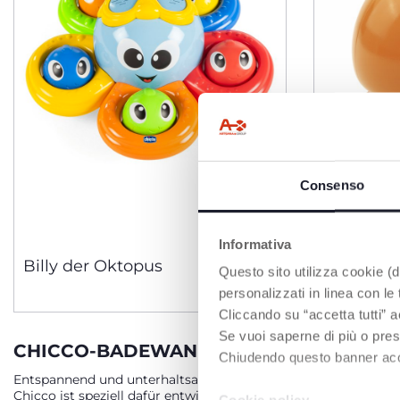
Consenso
Informativa
Billy der Oktopus
Tanzende
Questo sito utilizza cookie (di
Badespie
personalizzati in linea con le
Wassersp
Cliccando su “accetta tutti” a
Se vuoi saperne di più o pres
CHICCO-BADEWANNENSPIELZEUG – SPI
Chiudendo questo banner accons
Entspannend und unterhaltsam – das Baden kann zu einer perf
Chicco ist speziell dafür entwickelt, einen der wichtigsten M