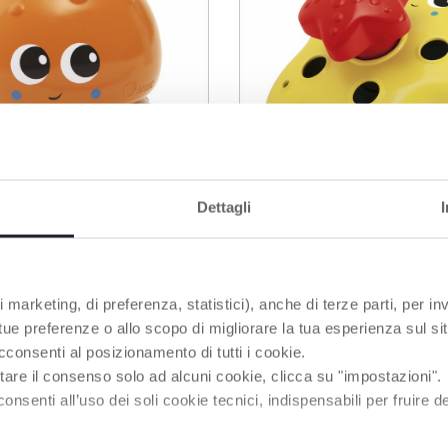
Dettagli
 Qualle
Drehender Stern
 marketing, di preferenza, statistici), anche di terze parti, per inv
lzeug Baby
Badespielzeug
 tue preferenze o allo scopo di migliorare la tua esperienza sul sit
ielzeug
cconsenti al posizionamento di tutti i cookie.
tare il consenso solo ad alcuni cookie, clicca su "impostazioni".
ELSPASS UND ENTSPANNUNG BEIM BADEN
enti all’uso dei soli cookie tecnici, indispensabili per fruire del
ekten Gelegenheit werden, das Kind spielerisch zu beschäftige
omente im Alltag des Kindes in eine angenehme Aktivität für die