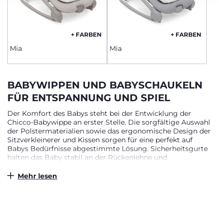
+ FARBEN
+ FARBEN
Mia
Mia
BABYWIPPEN UND BABYSCHAUKELN
FÜR ENTSPANNUNG UND SPIEL
Der Komfort des Babys steht bei der Entwicklung der
Chicco-Babywippe an erster Stelle. Die sorgfältige Auswahl
der Polstermaterialien sowie das ergonomische Design der
Sitzverkleinerer und Kissen sorgen für eine perfekt auf
Babys Bedürfnisse abgestimmte Lösung. Sicherheitsgurte
halten das Baby stabil an der Rückenlehne und
gewährleisten maximale Sicherheit. Ideal zum Entspannen
auf einer weichen Unterlage, bietet die Babywippe zudem
Mehr lesen
eine spannende Spielumgebung: Der Spielbogen mit
taktilen und visuellen Reizen regt die Sinne an und sorgt
für Unterhaltung – sowohl allein als auch gemeinsam mit
Mama und Papa.