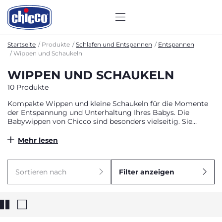
Startseite
Produkte
Schlafen und Entspannen
Entspannen
Wippen und Schaukeln
WIPPEN UND SCHAUKELN
10 Produkte
Kompakte Wippen und kleine Schaukeln für die Momente
der Entspannung und Unterhaltung Ihres Babys. Die
Babywippen von Chicco sind besonders vielseitig. Sie
können ab der Geburt bis zum Alter von 6 Monaten bzw. 12
Monaten verwendet werden; in einigen Fällen können sie
Mehr lesen
auch als erster Stuhl des Babys verwendet werden.
Sortieren nach
Filter anzeigen