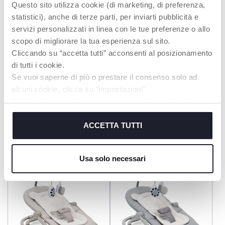
Questo sito utilizza cookie (di marketing, di preferenza,
statistici), anche di terze parti, per inviarti pubblicità e
servizi personalizzati in linea con le tue preferenze o allo
scopo di migliorare la tua esperienza sul sito.
Cliccando su “accetta tutti” acconsenti al posizionamento
di tutti i cookie.
Se vuoi saperne di più o prestare il consenso solo ad
alcuni cookie, clicca su "impostazioni".
Chiudendo questo banner acconsenti all’uso dei soli
cookie tecnici, indispensabili per fruire del servizio
richiesto.
Wippe Comfy Wave
ACCETTA TUTTI
Babywippe Zen Wave
Cookie policy
Usa solo necessari