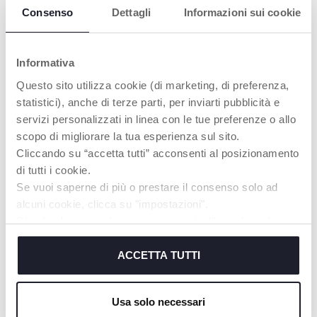
Nachtlicht Baby Musik
Einschlafhilfe Musik
Consenso
Dettagli
Informazioni sui cookie
Informativa
Questo sito utilizza cookie (di marketing, di preferenza,
statistici), anche di terze parti, per inviarti pubblicità e
servizi personalizzati in linea con le tue preferenze o allo
scopo di migliorare la tua esperienza sul sito.
Cliccando su “accetta tutti” acconsenti al posizionamento
di tutti i cookie.
+ FARBEN
Se vuoi saperne di più o prestare il consenso solo ad
Bunny Dreamlight
Baby Bär Projektor
alcuni cookie, clicca su "impostazioni".
tragbares Baby Nachtlicht
Einschlafhilfe Musik
Chiudendo questo banner acconsenti all’uso dei soli
Musik
cookie tecnici, indispensabili per fruire del servizio
richiesto.
ACCETTA TUTTI
Cookie policy
Usa solo necessari