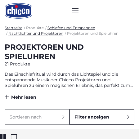
Startseite
Produkte
Schlafen und Entspannen
Nachtlichter und Projektoren
Projektoren und Spieluhren
PROJEKTOREN UND
SPIELUHREN
21 Produkte
Das Einschlafritual wird durch das Lichtspiel und die
entspannende Musik der Chicco Projektoren und
Spieluhren zu einem magischen Erlebnis, das perfekt zum
Entspannen geeignet ist. Stellen Sie die Projektoren auf
den Nachttisch oder befestigen Sie sie am Kinderbett und
Mehr lesen
lassen Sie den Raum mit Farben und zarten Bildern
erstrahlen. Melodien und Naturgeräusche begleiten das
Kleine in den Schlaf. Die Spieluhren aktivieren süße
Sortieren nach
Filter anzeigen
Schlaflieder, die das Kind in den Schlaf wiegen, zu Hause
oder unterwegs.